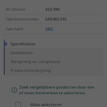
RS-stocknr.
:
622-996
Fabrikantnummer
:
EAD402-F02
Fabrikant
:
SMC
Specificaties
Datasheets
Wetgeving en compliance
Productomschrijving
Zoek vergelijkbare producten door een
of meer kenmerken te selecteren.
Alles selecteren