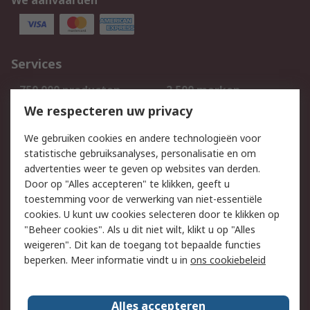
We aanvaarden
Services
750.000 producten
2.500 merken
Bestellen
Inkoopoplossingen
We respecteren uw privacy
Retouren
Technisch advies
We gebruiken cookies en andere technologieën voor
Track & Trace
statistische gebruiksanalyses, personalisatie en om
advertenties weer te geven op websites van derden.
Wettelijk
Door op "Alles accepteren" te klikken, geeft u
toestemming voor de verwerking van niet-essentiële
Cookiebeleid
Email veiligheid
cookies. U kunt uw cookies selecteren door te klikken op
Privacybeleid
Websitevoorwaarden
"Beheer cookies". Als u dit niet wilt, klikt u op "Alles
weigeren". Dit kan de toegang tot bepaalde functies
Algemene
beperken. Meer informatie vindt u in
ons cookiebeleid
verkoopvoorwaarden
Over RS
Alles accepteren