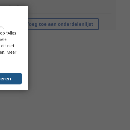
*prijsindicatie
Voeg toe aan onderdelenlijst
es,
op "Alles
iële
dit niet
ken. Meer
geren