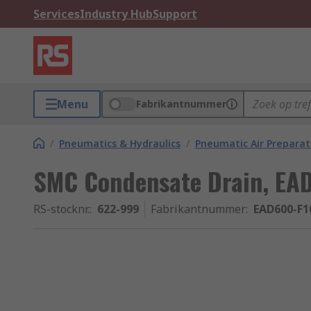
Services
Industry Hub
Support
Menu
Fabrikantnummer
/
Pneumatics & Hydraulics
/
Pneumatic Air Preparat
SMC Condensate Drain, EA
RS-stocknr.
:
622-999
Fabrikantnummer
:
EAD600-F1