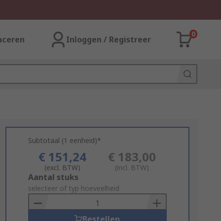
0
aceren
Inloggen / Registreer
Subtotaal (1 eenheid)*
€ 151,24
€ 183,00
(excl. BTW)
(incl. BTW)
Add
Aantal stuks
to
selecteer of typ hoeveelheid
Basket
Bestellen