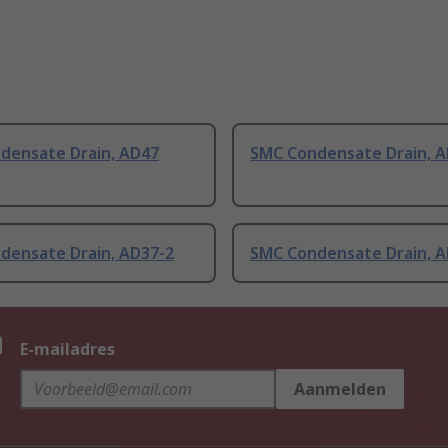
densate Drain, AD47
SMC Condensate Drain, A
densate Drain, AD37-2
SMC Condensate Drain, 
n
E-mailadres
Aanmelden