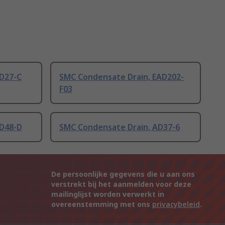
D27-C
SMC Condensate Drain, EAD202-
F03
AD48-D
SMC Condensate Drain, AD37-6
De persoonlijke gegevens die u aan ons
verstrekt bij het aanmelden voor deze
mailinglijst worden verwerkt in
overeenstemming met ons
privacybeleid
.