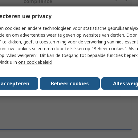
compliance
ecteren uw privacy
f meer kenmerken te selecteren.
n cookies en andere technologieën voor statistische gebruiksanalys
tie en om advertenties weer te geven op websites van derden. Door 
uut
Waarde
 te klikken, geeft u toestemming voor de verwerking van niet-essent
kunt uw cookies selecteren door te klikken op "Beheer cookies". Als u 
SMC
 u op "Alles weigeren". Dit kan de toegang tot bepaalde functies beper
vindt u in
ons cookiebeleid
 Type
Condensate Drain
AD
s accepteren
Beheer cookies
Alles wei
ds/Approvals
No