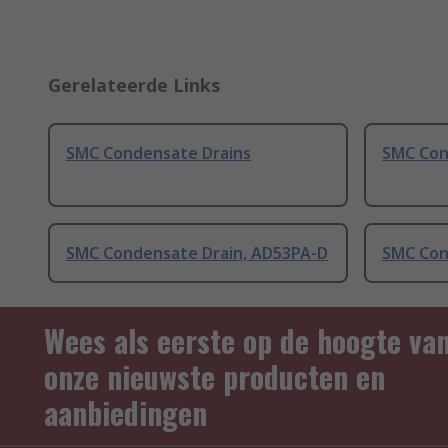
Gerelateerde Links
SMC Condensate Drains
SMC Con
SMC Condensate Drain, AD53PA-D
SMC Con
Wees als eerste op de hoogte va
onze nieuwste producten en
aanbiedingen