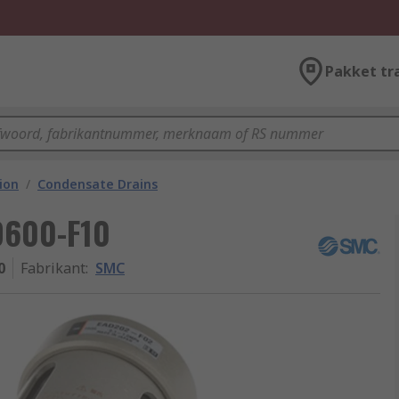
Pakket tr
ion
/
Condensate Drains
D600-F10
0
Fabrikant
:
SMC