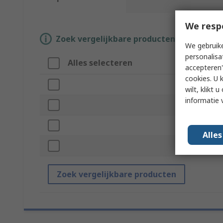
We resp
Zoek vergelijkbare producten door een o
We gebruike
personalisa
Alles selecteren
Attrib
accepteren"
cookies. U 
Merk
wilt, klikt
informatie 
Product
Series
Alle
Standar
Zoek vergelijkbare producten