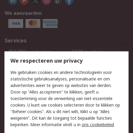
We aanvaarden
Services
750.000 producten
2.500 merken
Bestellen
Inkoopoplossingen
We respecteren uw privacy
Retouren
Technisch advies
We gebruiken cookies en andere technologieën voor
Track & Trace
statistische gebruiksanalyses, personalisatie en om
advertenties weer te geven op websites van derden.
Wettelijk
Door op "Alles accepteren" te klikken, geeft u
toestemming voor de verwerking van niet-essentiële
Cookiebeleid
Email veiligheid
cookies. U kunt uw cookies selecteren door te klikken op
Privacybeleid
Websitevoorwaarden
"Beheer cookies". Als u dit niet wilt, klikt u op "Alles
weigeren". Dit kan de toegang tot bepaalde functies
Algemene
beperken. Meer informatie vindt u in
ons cookiebeleid
verkoopvoorwaarden