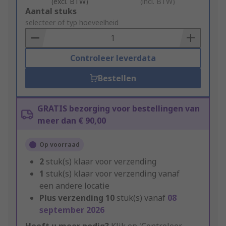
(excl. BTW)
(incl. BTW)
Add
Aantal stuks
to
selecteer of typ hoeveelheid
Basket
Controleer leverdata
Bestellen
GRATIS bezorging voor bestellingen van
meer dan € 90,00
Op voorraad
2
stuk(s) klaar voor verzending
1
stuk(s) klaar voor verzending vanaf
een andere locatie
Plus verzending
10
stuk(s) vanaf
08
september 2026