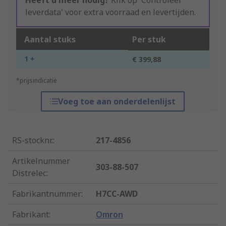
Heeft u meer nodig?
Klik op 'Controleer
leverdata' voor extra voorraad en levertijden.
Aantal stuks
Per stuk
1 +
€ 399,88
*prijsindicatie
Voeg toe aan onderdelenlijst
RS-stocknr.
:
217-4856
Artikelnummer
303-88-507
Distrelec
:
Fabrikantnummer
:
H7CC-AWD
Fabrikant
:
Omron