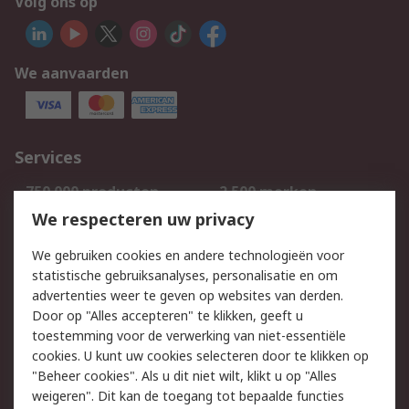
Volg ons op
We aanvaarden
Services
750.000 producten
2.500 merken
Bestellen
Inkoopoplossingen
We respecteren uw privacy
Retouren
Technisch advies
We gebruiken cookies en andere technologieën voor
Track & Trace
statistische gebruiksanalyses, personalisatie en om
advertenties weer te geven op websites van derden.
Wettelijk
Door op "Alles accepteren" te klikken, geeft u
toestemming voor de verwerking van niet-essentiële
Cookiebeleid
Email veiligheid
cookies. U kunt uw cookies selecteren door te klikken op
Privacybeleid
Websitevoorwaarden
"Beheer cookies". Als u dit niet wilt, klikt u op "Alles
weigeren". Dit kan de toegang tot bepaalde functies
Algemene