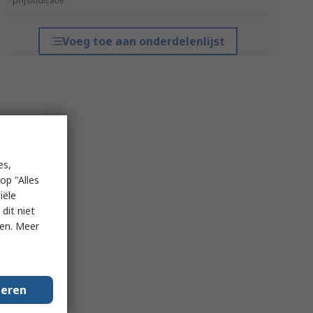
*prijsindicatie
Voeg toe aan onderdelenlijst
es,
op "Alles
iële
dit niet
ken. Meer
geren