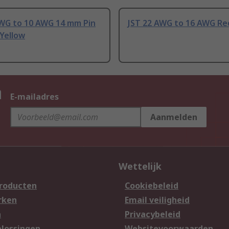
AWG to 10 AWG 14 mm Pin
JST 22 AWG to 16 AWG Re
Yellow
n
E-mailadres
Aanmelden
Wettelijk
producten
Cookiebeleid
rken
Email veiligheid
n
Privacybeleid
lossingen
Websitevoorwaarden