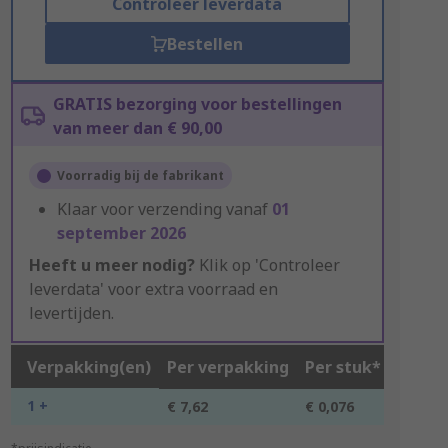
Controleer leverdata
Bestellen
GRATIS bezorging voor bestellingen
van meer dan € 90,00
Voorradig bij de fabrikant
Klaar voor verzending vanaf
01
september 2026
Heeft u meer nodig?
Klik op 'Controleer
leverdata' voor extra voorraad en
levertijden.
Verpakking(en)
Per verpakking
Per stuk*
1 +
€ 7,62
€ 0,076