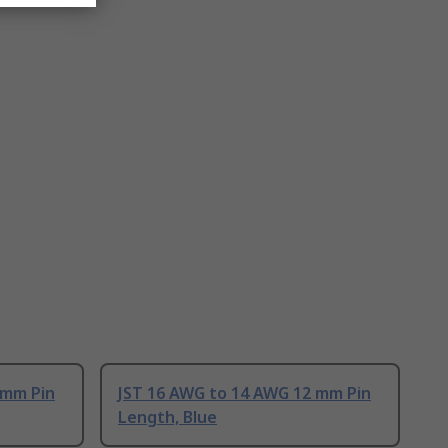
 mm Pin
JST 16 AWG to 14 AWG 12 mm Pin
Length, Blue