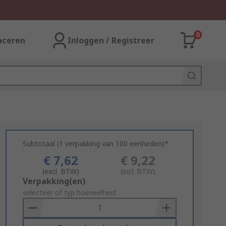
0
aceren
Inloggen / Registreer
Subtotaal (1 verpakking van 100 eenheden)*
€ 7,62
€ 9,22
(excl. BTW)
(incl. BTW)
Add
Verpakking(en)
to
selecteer of typ hoeveelheid
Basket