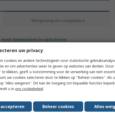
Wetgeving en compliance
f meer kenmerken te selecteren.
ecteren uw privacy
Waarde
n cookies en andere technologieën voor statistische gebruiksanalys
JST
tie en om advertenties weer te geven op websites van derden. Door 
 te klikken, geeft u toestemming voor de verwerking van niet-essent
pe
Crimp Pin Connector
kunt uw cookies selecteren door te klikken op "Beheer cookies". Als u 
 u op "Alles weigeren". Dit kan de toegang tot bepaalde functies beper
Insulated
vindt u in
ons cookiebeleid
aterial
Vinyl
re Size AWG
22AWG
s accepteren
Beheer cookies
Alles wei