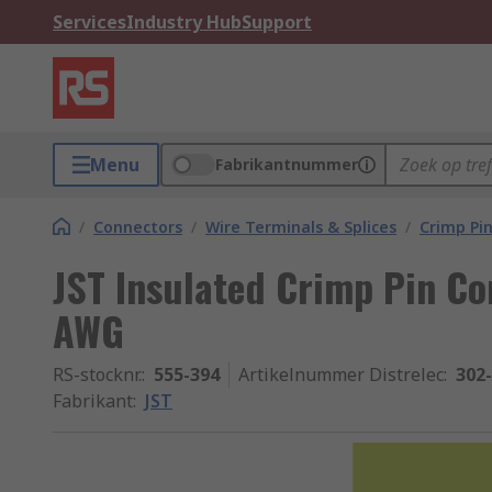
Services
Industry Hub
Support
Menu
Fabrikantnummer
/
Connectors
/
Wire Terminals & Splices
/
Crimp Pi
JST Insulated Crimp Pin Co
AWG
RS-stocknr.
:
555-394
Artikelnummer Distrelec
:
302
Fabrikant
:
JST