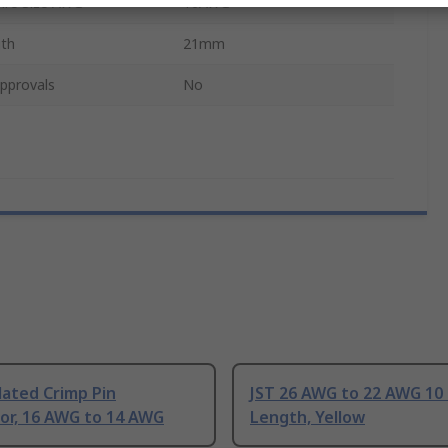
re Size AWG
16AWG
gth
21mm
pprovals
No
lated Crimp Pin
JST 26 AWG to 22 AWG 10
or, 16 AWG to 14 AWG
Length, Yellow