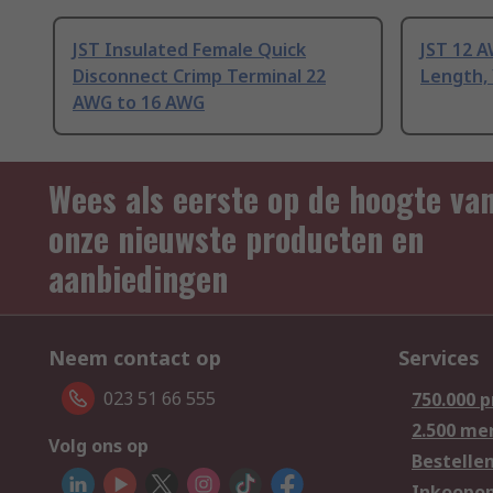
JST Insulated Female Quick
JST 12 
Disconnect Crimp Terminal 22
Length, 
AWG to 16 AWG
Wees als eerste op de hoogte va
onze nieuwste producten en
aanbiedingen
Neem contact op
Services
023 51 66 555
750.000 
2.500 me
Volg ons op
Bestelle
Inkoopop