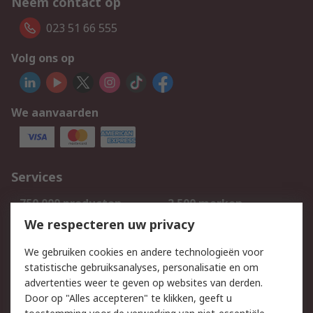
Neem contact op
023 51 66 555
Volg ons op
We aanvaarden
Services
750.000 producten
2.500 merken
Bestellen
Inkoopoplossingen
We respecteren uw privacy
Retouren
Technisch advies
We gebruiken cookies en andere technologieën voor
Track & Trace
statistische gebruiksanalyses, personalisatie en om
advertenties weer te geven op websites van derden.
Wettelijk
Door op "Alles accepteren" te klikken, geeft u