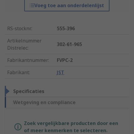
Voeg toe aan onderdelenlijst
RS-stocknr.
:
555-396
Artikelnummer
302-61-965
Distrelec
:
Fabrikantnummer
:
FVPC-2
Fabrikant
:
JST
Specificaties
Wetgeving en compliance
Zoek vergelijkbare producten door een
of meer kenmerken te selecteren.