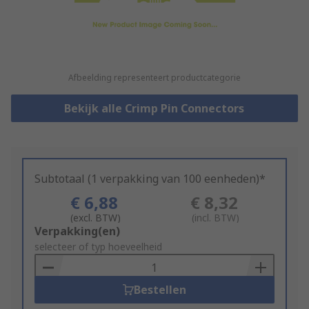
Afbeelding representeert productcategorie
Bekijk alle Crimp Pin Connectors
Subtotaal (1 verpakking van 100 eenheden)*
€ 6,88
€ 8,32
(excl. BTW)
(incl. BTW)
Add
Verpakking(en)
to
selecteer of typ hoeveelheid
Basket
Bestellen