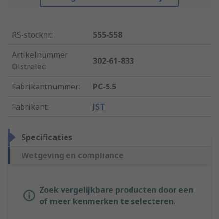
RS-stocknr.
:
555-558
Artikelnummer
302-61-833
Distrelec
:
Fabrikantnummer
:
PC-5.5
Fabrikant
:
JST
Specificaties
Wetgeving en compliance
Zoek vergelijkbare producten door een
of meer kenmerken te selecteren.