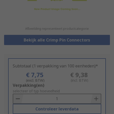
Afbeelding representeert productcategorie
Bekijk alle Crimp Pin Connectors
Subtotaal (1 verpakking van 100 eenheden)*
€ 7,75
€ 9,38
(excl. BTW)
(incl. BTW)
Add
Verpakking(en)
to
selecteer of typ hoeveelheid
Basket
Controleer leverdata