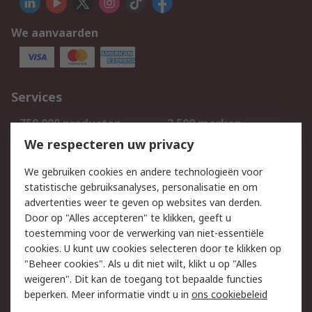
We aanvaarden
Services
750.000 producten
2.500 merken
Bestellen
Inkoopoplossingen
We respecteren uw privacy
Retouren
Technisch advies
We gebruiken cookies en andere technologieën voor
Track & Trace
statistische gebruiksanalyses, personalisatie en om
advertenties weer te geven op websites van derden.
Wettelijk
Door op "Alles accepteren" te klikken, geeft u
toestemming voor de verwerking van niet-essentiële
Cookiebeleid
Email veiligheid
cookies. U kunt uw cookies selecteren door te klikken op
Privacybeleid
Websitevoorwaarden
"Beheer cookies". Als u dit niet wilt, klikt u op "Alles
weigeren". Dit kan de toegang tot bepaalde functies
Algemene
beperken. Meer informatie vindt u in
ons cookiebeleid
verkoopvoorwaarden