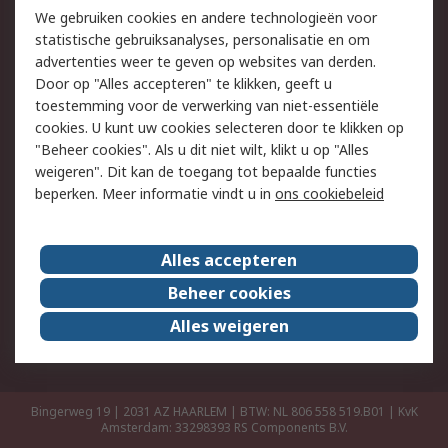
Retouren
Technisch advies
We gebruiken cookies en andere technologieën voor
Track & Trace
statistische gebruiksanalyses, personalisatie en om
advertenties weer te geven op websites van derden.
Wettelijk
Door op "Alles accepteren" te klikken, geeft u
toestemming voor de verwerking van niet-essentiële
Cookiebeleid
Email veiligheid
cookies. U kunt uw cookies selecteren door te klikken op
Privacybeleid
Websitevoorwaarden
"Beheer cookies". Als u dit niet wilt, klikt u op "Alles
weigeren". Dit kan de toegang tot bepaalde functies
Algemene
beperken. Meer informatie vindt u in
ons cookiebeleid
verkoopvoorwaarden
Over RS
Alles accepteren
RS Group
Over ons
Beheer cookies
RS wereldwijd
Werken bij RS
Alles weigeren
ESG
Bingerweg 19 | 2031 AZ HAARLEM | BTW: NL 806 558 519.B01 | KvK
Amsterdam: 33298393
RS Components B.V.