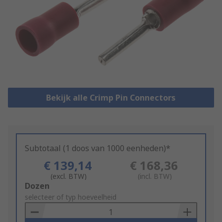
Bekijk alle Crimp Pin Connectors
Subtotaal (1 doos van 1000 eenheden)*
€ 139,14
€ 168,36
(excl. BTW)
(incl. BTW)
Add
Dozen
to
selecteer of typ hoeveelheid
Basket