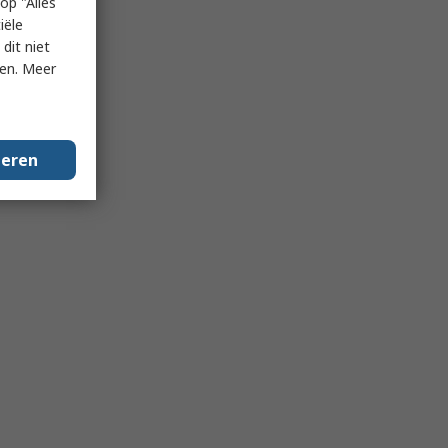
op "Alles
iële
dit niet
ken. Meer
geren