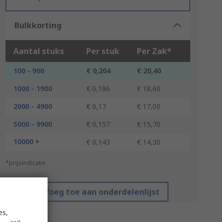
Bulkkorting
Aantal stuks
Per stuk
Per Zak*
100 - 900
€ 0,204
€ 20,40
1000 - 1900
€ 0,186
€ 18,60
2000 - 4900
€ 0,17
€ 17,00
5000 - 9900
€ 0,157
€ 15,70
10000 +
€ 0,143
€ 14,30
*prijsindicatie
Voeg toe aan onderdelenlijst
es,