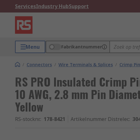
Services
Industry Hub
Support
Menu
Fabrikantnummer
/
Connectors
/
Wire Terminals & Splices
/
Crimp Pi
RS PRO Insulated Crimp Pi
10 AWG, 2.8 mm Pin Diamet
Yellow
RS-stocknr.
:
178-8421
Artikelnummer Distrelec
:
30