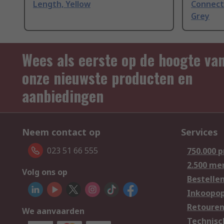
Length, Yellow
Connect
Grey
Wees als eerste op de hoogte va
onze nieuwste producten en
aanbiedingen
Neem contact op
Services
023 51 66 555
750.000 
2.500 me
Volg ons op
Bestelle
Inkoopop
Retoure
We aanvaarden
Technisc