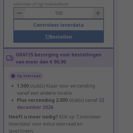
to
selecteer of typ hoeveelheid
Basket
Controleer leverdata
Bestellen
GRATIS bezorging voor bestellingen
van meer dan € 90,00
Op voorraad
1.500
stuk(s) klaar voor verzending
vanaf een andere locatie
Plus verzending
2.000
stuk(s) vanaf
22
december 2026
Heeft u meer nodig?
Klik op 'Controleer
leverdata' voor extra voorraad en
levertijden.