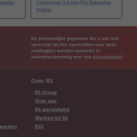
meter,
Connector 2.6 mm Pin Diameter,
Yellow
De persoonlijke gegevens die u aan ons
verstrekt bij het aanmelden voor deze
mailinglijst worden verwerkt in
overeenstemming met ons
privacybeleid
.
Over RS
RS Group
Over ons
RS wereldwijd
Werken bij RS
aarden
ESG