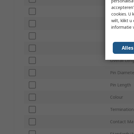
personalisa
accepteren"
Minimum Wi
cookies. U 
wilt, klikt
Minimum Wi
informatie 
Maximum Wi
Alle
Maximum Wi
Overall Len
Pin Diamete
Pin Length
Colour
Termination
Contact Mat
Standards/A