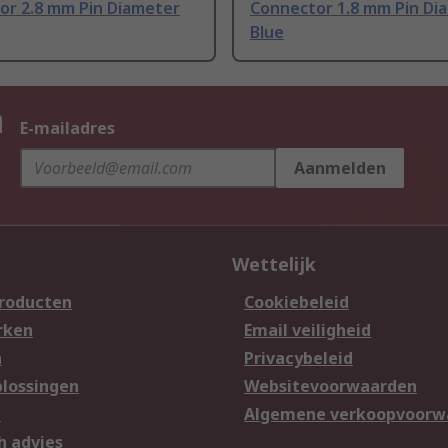
or 2.8 mm Pin Diameter
Connector 1.8 mm Pin Dia
Blue
n
E-mailadres
Aanmelden
Wettelijk
producten
Cookiebeleid
rken
Email veiligheid
n
Privacybeleid
lossingen
Websitevoorwaarden
n
Algemene verkoopvoorw
h advies