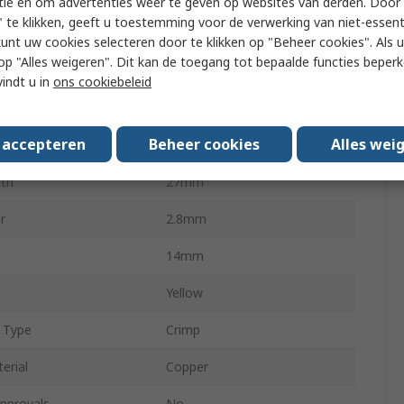
tie en om advertenties weer te geven op websites van derden. Door 
 te klikken, geeft u toestemming voor de verwerking van niet-essent
re Size AWG
12AWG
kunt uw cookies selecteren door te klikken op "Beheer cookies". Als u 
 u op "Alles weigeren". Dit kan de toegang tot bepaalde functies beper
re Size mm²
4mm²
vindt u in
ons cookiebeleid
re Size AWG
10AWG
s accepteren
Beheer cookies
Alles wei
re Size mm²
6mm²
gth
27mm
r
2.8mm
14mm
Yellow
 Type
Crimp
erial
Copper
pprovals
No