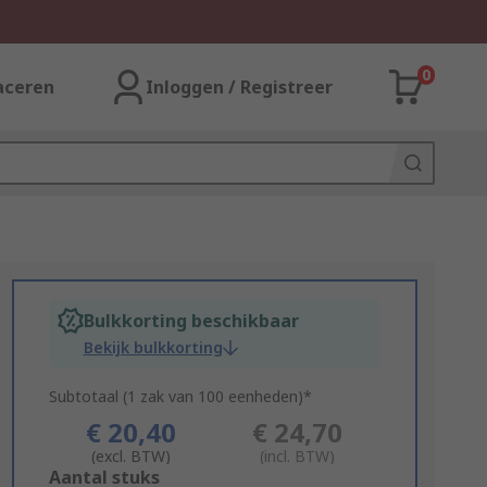
0
aceren
Inloggen / Registreer
Bulkkorting beschikbaar
Bekijk bulkkorting
Subtotaal (1 zak van 100 eenheden)*
€ 20,40
€ 24,70
(excl. BTW)
(incl. BTW)
Add
Aantal stuks