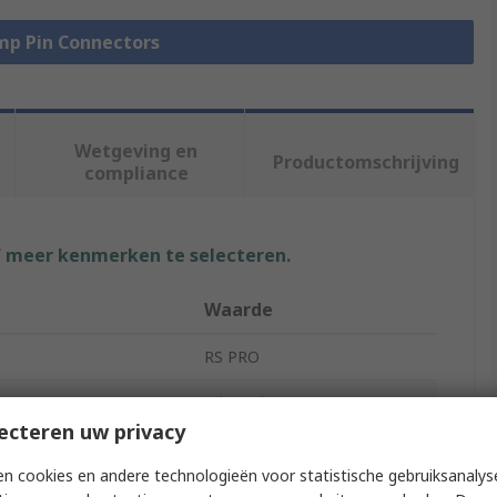
imp Pin Connectors
Wetgeving en
Productomschrijving
compliance
f meer kenmerken te selecteren.
Waarde
RS PRO
pe
Crimp Pin Connector
ecteren uw privacy
Insulated
n cookies en andere technologieën voor statistische gebruiksanalys
aterial
Polycarbonate