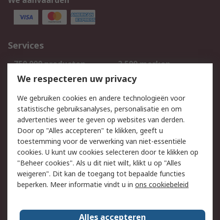
We aanvaarden
Services
750.000 producten
2.500 merken
Bestellen
Inkoopoplossingen
We respecteren uw privacy
Retouren
Technisch advies
We gebruiken cookies en andere technologieën voor
Track & Trace
statistische gebruiksanalyses, personalisatie en om
advertenties weer te geven op websites van derden.
Wettelijk
Door op "Alles accepteren" te klikken, geeft u
toestemming voor de verwerking van niet-essentiële
Cookiebeleid
Email veiligheid
cookies. U kunt uw cookies selecteren door te klikken op
Privacybeleid
Websitevoorwaarden
"Beheer cookies". Als u dit niet wilt, klikt u op "Alles
weigeren". Dit kan de toegang tot bepaalde functies
Algemene
beperken. Meer informatie vindt u in
ons cookiebeleid
verkoopvoorwaarden
Over RS
Alles accepteren