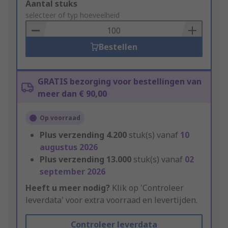
Add
Aantal stuks
to
selecteer of typ hoeveelheid
Basket
Bestellen
GRATIS bezorging voor bestellingen van
meer dan € 90,00
Op voorraad
Plus verzending
4.200
stuk(s) vanaf
10
augustus 2026
Plus verzending
13.000
stuk(s) vanaf
02
september 2026
Heeft u meer nodig?
Klik op 'Controleer
leverdata' voor extra voorraad en levertijden.
Controleer leverdata