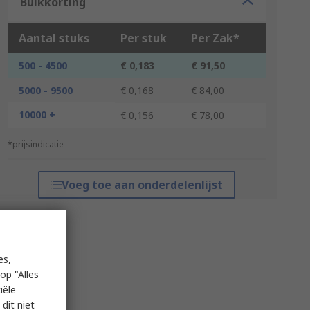
Bulkkorting
Aantal stuks
Per stuk
Per Zak*
500 - 4500
€ 0,183
€ 91,50
5000 - 9500
€ 0,168
€ 84,00
10000 +
€ 0,156
€ 78,00
*prijsindicatie
Voeg toe aan onderdelenlijst
es,
op "Alles
iële
dit niet