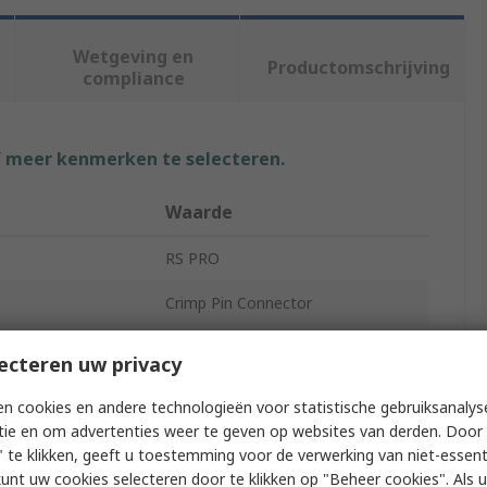
Wetgeving en
Productomschrijving
compliance
f meer kenmerken te selecteren.
Waarde
RS PRO
Crimp Pin Connector
Insulated
ecteren uw privacy
erial
Nylon
n cookies en andere technologieën voor statistische gebruiksanalys
tie en om advertenties weer te geven op websites van derden. Door 
 Size AWG
22AWG
 te klikken, geeft u toestemming voor de verwerking van niet-essent
kunt uw cookies selecteren door te klikken op "Beheer cookies". Als u 
 Size mm²
0.5mm²