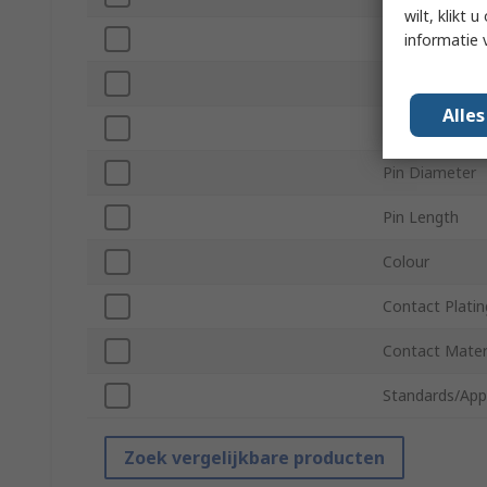
wilt, klikt
Maximum Wire
informatie 
Overall Length
Alle
Maximum Wire
Pin Diameter
Pin Length
Colour
Contact Platin
Contact Mater
Standards/App
Zoek vergelijkbare producten