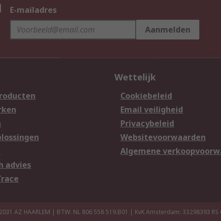
n
E-mailadres
Aanmelden
Wettelijk
producten
Cookiebeleid
rken
Email veiligheid
n
Privacybeleid
lossingen
Websitevoorwaarden
n
Algemene verkoopvoorw
h advies
Trace
 2031 AZ HAARLEM | BTW: NL 806 558 519.B01 | KvK Amsterdam: 33298393
RS 