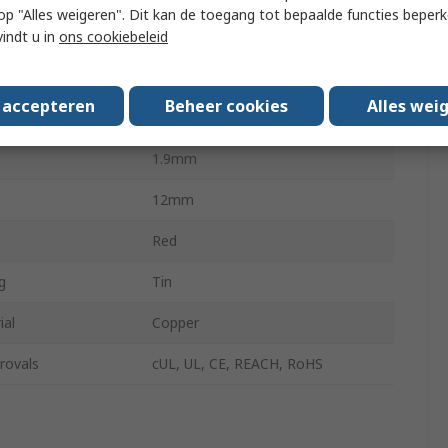
 u op "Alles weigeren". Dit kan de toegang tot bepaalde functies beper
 Size mm²
1.5mm²
vindt u in
ons cookiebeleid
22.8mm
s accepteren
Beheer cookies
Alles wei
 Size AWG
16AWG
1.9mm
12mm
Red
g
Tin
ial
Copper
rovals
cUL, UL, CE, REACH, RoHS