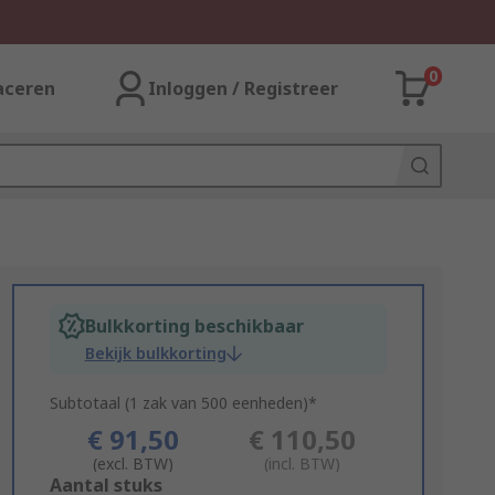
0
aceren
Inloggen / Registreer
Bulkkorting beschikbaar
Bekijk bulkkorting
Subtotaal (1 zak van 500 eenheden)*
€ 91,50
€ 110,50
(excl. BTW)
(incl. BTW)
Add
Aantal stuks