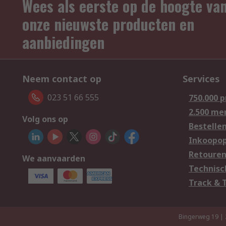
Wees als eerste op de hoogte va
onze nieuwste producten en
aanbiedingen
Neem contact op
Services
023 51 66 555
750.000 
2.500 me
Volg ons op
Bestelle
Inkoopop
Retoure
We aanvaarden
Technisc
Track & 
Bingerweg 19 |