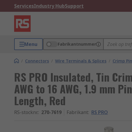
Services
Industry Hub
Support
Menu
Fabrikantnummer
/
Connectors
/
Wire Terminals & Splices
/
Crimp Pi
RS PRO Insulated, Tin Crim
AWG to 16 AWG, 1.9 mm Pin
Length, Red
RS-stocknr.
:
270-7619
Fabrikant
:
RS PRO