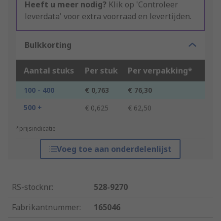
Heeft u meer nodig?
Klik op 'Controleer
leverdata' voor extra voorraad en levertijden.
Bulkkorting
Aantal stuks
Per stuk
Per verpakking*
100 - 400
€ 0,763
€ 76,30
500 +
€ 0,625
€ 62,50
*prijsindicatie
Voeg toe aan onderdelenlijst
RS-stocknr.
:
528-9270
Fabrikantnummer
:
165046