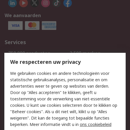
We aanvaarden
Services
750.000 producten
2.500 merken
Bestellen
Inkoopoplossingen
We respecteren uw privacy
Retouren
Technisch advies
We gebruiken cookies en andere technologieën voor
Track & Trace
statistische gebruiksanalyses, personalisatie en om
advertenties weer te geven op websites van derden.
Wettelijk
Door op "Alles accepteren" te klikken, geeft u
toestemming voor de verwerking van niet-essentiële
Cookiebeleid
Email veiligheid
cookies. U kunt uw cookies selecteren door te klikken op
Privacybeleid
Websitevoorwaarden
"Beheer cookies". Als u dit niet wilt, klikt u op "Alles
weigeren". Dit kan de toegang tot bepaalde functies
Algemene
beperken. Meer informatie vindt u in
ons cookiebeleid
verkoopvoorwaarden