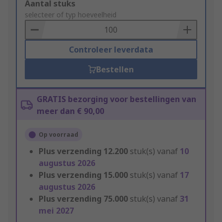
Add
Aantal stuks
to
selecteer of typ hoeveelheid
Basket
Controleer leverdata
Bestellen
GRATIS bezorging voor bestellingen van
meer dan € 90,00
Op voorraad
Plus verzending
12.200
stuk(s) vanaf
10
augustus 2026
Plus verzending
15.000
stuk(s) vanaf
17
augustus 2026
Plus verzending
75.000
stuk(s) vanaf
31
mei 2027