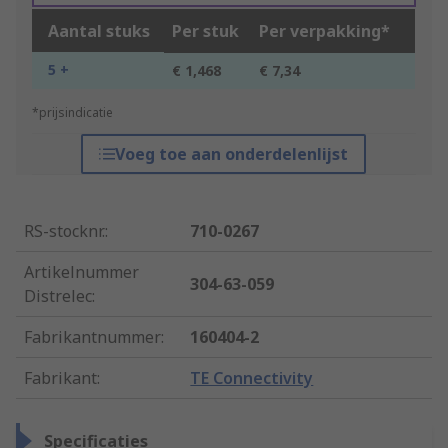
Aantal stuks
Per stuk
Per verpakking*
5 +
€ 1,468
€ 7,34
*prijsindicatie
Voeg toe aan onderdelenlijst
RS-stocknr.
:
710-0267
Artikelnummer
304-63-059
Distrelec
:
Fabrikantnummer
:
160404-2
Fabrikant
:
TE Connectivity
Specificaties