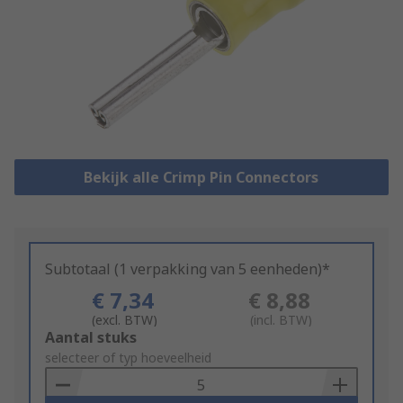
Bekijk alle Crimp Pin Connectors
Subtotaal (1 verpakking van 5 eenheden)*
€ 7,34
€ 8,88
(excl. BTW)
(incl. BTW)
Add
Aantal stuks
to
selecteer of typ hoeveelheid
Basket