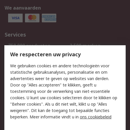
We aanvaarden
Services
750.000 producten
2.500 merken
Bestellen
Inkoopoplossingen
We respecteren uw privacy
Retouren
Technisch advies
We gebruiken cookies en andere technologieën voor
Track & Trace
statistische gebruiksanalyses, personalisatie en om
advertenties weer te geven op websites van derden.
Wettelijk
Door op "Alles accepteren" te klikken, geeft u
toestemming voor de verwerking van niet-essentiële
Cookiebeleid
Email veiligheid
cookies. U kunt uw cookies selecteren door te klikken op
Privacybeleid
Websitevoorwaarden
"Beheer cookies". Als u dit niet wilt, klikt u op "Alles
weigeren". Dit kan de toegang tot bepaalde functies
Algemene
beperken. Meer informatie vindt u in
ons cookiebeleid
verkoopvoorwaarden