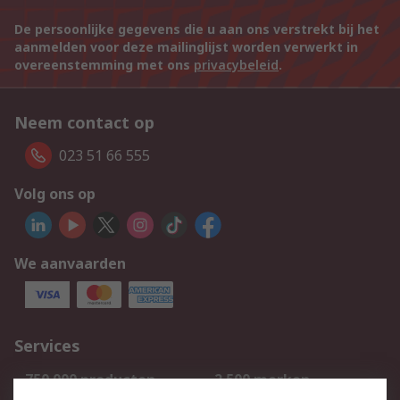
De persoonlijke gegevens die u aan ons verstrekt bij het
aanmelden voor deze mailinglijst worden verwerkt in
overeenstemming met ons
privacybeleid
.
Neem contact op
023 51 66 555
Volg ons op
We aanvaarden
Services
750.000 producten
2.500 merken