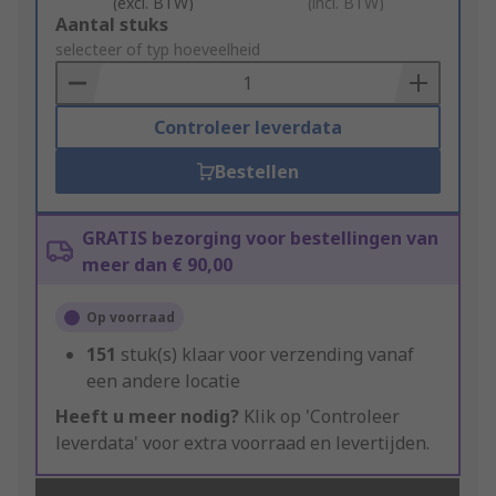
(excl. BTW)
(incl. BTW)
Add
Aantal stuks
to
selecteer of typ hoeveelheid
Basket
Controleer leverdata
Bestellen
GRATIS bezorging voor bestellingen van
meer dan € 90,00
Op voorraad
151
stuk(s) klaar voor verzending vanaf
een andere locatie
Heeft u meer nodig?
Klik op 'Controleer
leverdata' voor extra voorraad en levertijden.