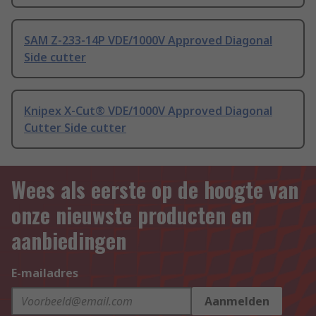
SAM Z-233-14P VDE/1000V Approved Diagonal
Side cutter
Knipex X-Cut® VDE/1000V Approved Diagonal
Cutter Side cutter
Wees als eerste op de hoogte van
onze nieuwste producten en
aanbiedingen
E-mailadres
Aanmelden