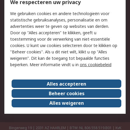
Bestellen
Inkoopoplossingen
We respecteren uw privacy
Retouren
Technisch advies
We gebruiken cookies en andere technologieën voor
Track & Trace
statistische gebruiksanalyses, personalisatie en om
advertenties weer te geven op websites van derden.
Wettelijk
Door op "Alles accepteren" te klikken, geeft u
toestemming voor de verwerking van niet-essentiële
Cookiebeleid
Email veiligheid
cookies. U kunt uw cookies selecteren door te klikken op
Privacybeleid
Websitevoorwaarden
"Beheer cookies". Als u dit niet wilt, klikt u op "Alles
weigeren". Dit kan de toegang tot bepaalde functies
Algemene
beperken. Meer informatie vindt u in
ons cookiebeleid
verkoopvoorwaarden
Over RS
Alles accepteren
RS Group
Over ons
Beheer cookies
RS wereldwijd
Werken bij RS
Alles weigeren
ESG
Bingerweg 19 | 2031 AZ HAARLEM | BTW: NL 806 558 519.B01 | KvK