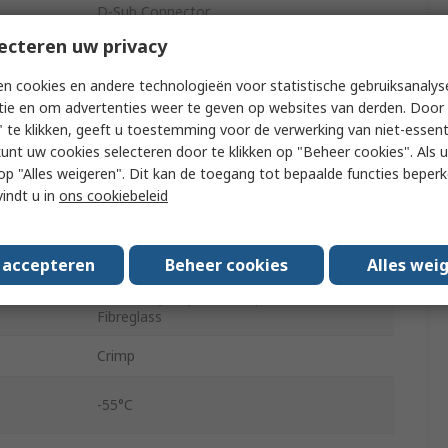
D-Sub Connector
ecteren uw privacy
Straight
n cookies en andere technologieën voor statistische gebruiksanalys
Panel Mount
tie en om advertenties weer te geven op websites van derden. Door 
 te klikken, geeft u toestemming voor de verwerking van niet-essent
Female
kunt uw cookies selecteren door te klikken op "Beheer cookies". Als u 
 u op "Alles weigeren". Dit kan de toegang tot bepaalde functies beper
D-Sub
vindt u in
ons cookiebeleid
5
4 to 40 Screw Lock
s accepteren
Beheer cookies
Alles wei
Steel, Polybutylene Terephthalate
Fibreglass
Crimp
-55°C