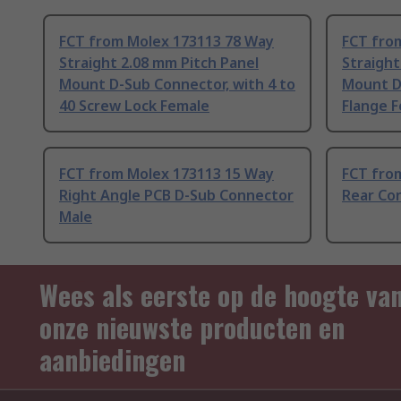
FCT from Molex 173113 78 Way
FCT fro
Straight 2.08 mm Pitch Panel
Straight
Mount D-Sub Connector, with 4 to
Mount D
40 Screw Lock Female
Flange 
FCT from Molex 173113 15 Way
FCT fro
Right Angle PCB D-Sub Connector
Rear Co
Male
Wees als eerste op de hoogte va
onze nieuwste producten en
aanbiedingen