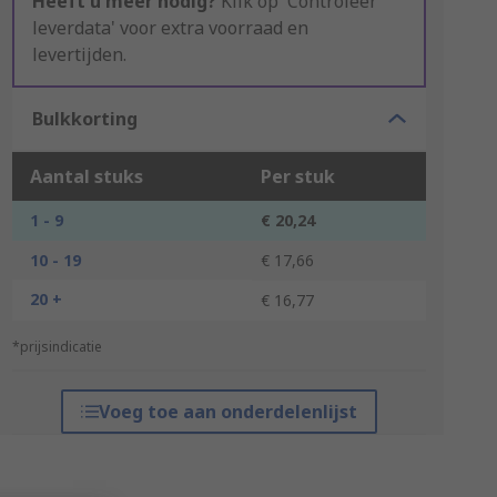
Heeft u meer nodig?
Klik op 'Controleer
leverdata' voor extra voorraad en
levertijden.
Bulkkorting
Aantal stuks
Per stuk
1 - 9
€ 20,24
10 - 19
€ 17,66
20 +
€ 16,77
*prijsindicatie
Voeg toe aan onderdelenlijst