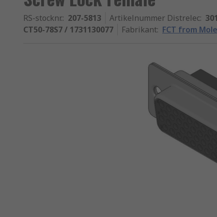
RS-stocknr.
:
207-5813
Artikelnummer Distrelec
:
30
CT50-78S7 / 1731130077
Fabrikant
:
FCT from Mol