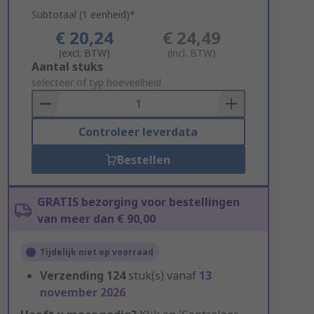
Subtotaal (1 eenheid)*
€ 20,24
€ 24,49
(excl. BTW)
(incl. BTW)
Add
Aantal stuks
to
selecteer of typ hoeveelheid
Basket
Controleer leverdata
Bestellen
GRATIS bezorging voor bestellingen
van meer dan € 90,00
Tijdelijk niet op voorraad
Verzending
124
stuk(s) vanaf
13
november 2026