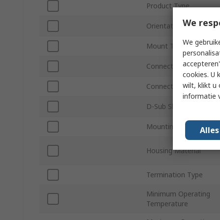
Product Type
We resp
Orientation
We gebruike
Mount Type
personalisa
accepteren"
Connector Gender
cookies. U 
wilt, klikt
Connector Type D
informatie 
D-Sub Shell Size
Mounting Hardware
Alle
Housing Material
Termination Type
Minimum Operating
Temperature