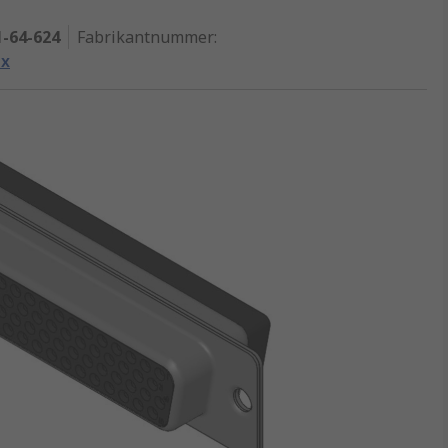
1-64-624
Fabrikantnummer
:
ex