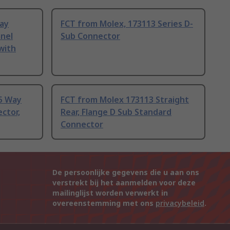
ay
FCT from Molex, 173113 Series D-
anel
Sub Connector
with
5 Way
FCT from Molex 173113 Straight
ctor,
Rear, Flange D Sub Standard
Connector
De persoonlijke gegevens die u aan ons
verstrekt bij het aanmelden voor deze
mailinglijst worden verwerkt in
overeenstemming met ons
privacybeleid
.