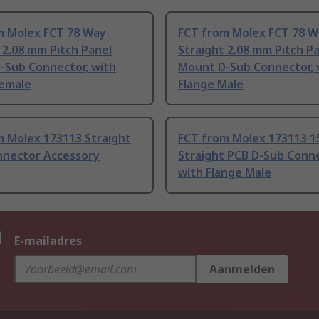
m Molex FCT 78 Way
FCT from Molex FCT 78 W
 2.08 mm Pitch Panel
Straight 2.08 mm Pitch P
-Sub Connector, with
Mount D-Sub Connector, 
Female
Flange Male
m Molex 173113 Straight
FCT from Molex 173113 1
nnector Accessory
Straight PCB D-Sub Conne
with Flange Male
n
E-mailadres
Aanmelden