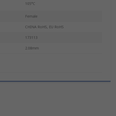
105°C
Female
CHINA RoHS, EU RoHS
173113
2.08mm