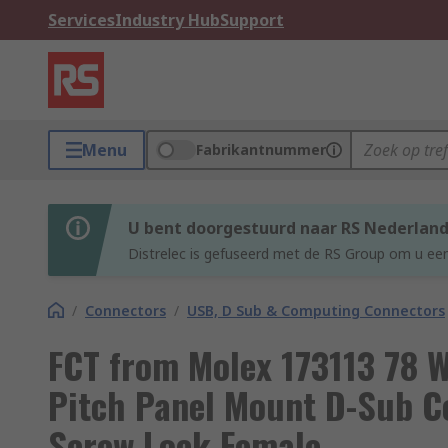
Services
Industry Hub
Support
Menu
Fabrikantnummer
U bent doorgestuurd naar RS Nederlan
Distrelec is gefuseerd met de RS Group om u een
/
Connectors
/
USB, D Sub & Computing Connectors
FCT from Molex 173113 78 
Pitch Panel Mount D-Sub Co
Screw Lock Female