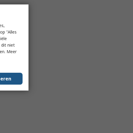
es,
op "Alles
iële
dit niet
ken. Meer
geren