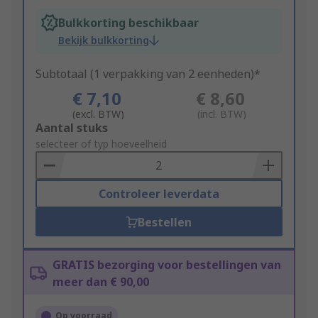
Bulkkorting beschikbaar
Bekijk bulkkorting
Subtotaal (1 verpakking van 2 eenheden)*
€ 7,10
€ 8,60
(excl. BTW)
(incl. BTW)
Add
Aantal stuks
to
selecteer of typ hoeveelheid
Basket
Controleer leverdata
Bestellen
GRATIS bezorging voor bestellingen van
meer dan € 90,00
Op voorraad