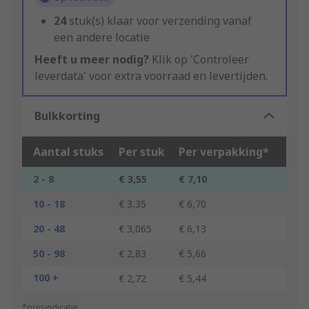
24
stuk(s) klaar voor verzending vanaf
een andere locatie
Heeft u meer nodig?
Klik op 'Controleer
leverdata' voor extra voorraad en levertijden.
Bulkkorting
Aantal stuks
Per stuk
Per verpakking*
2 - 8
€ 3,55
€ 7,10
10 - 18
€ 3,35
€ 6,70
20 - 48
€ 3,065
€ 6,13
50 - 98
€ 2,83
€ 5,66
100 +
€ 2,72
€ 5,44
*prijsindicatie