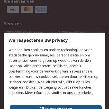
We aanvaarden
Services
750.000 producten
2.500 merken
Bestellen
Inkoopoplossingen
We respecteren uw privacy
Retouren
Technisch advies
We gebruiken cookies en andere technologieën voor
Track & Trace
statistische gebruiksanalyses, personalisatie en om
advertenties weer te geven op websites van derden.
Wettelijk
Door op "Alles accepteren" te klikken, geeft u
toestemming voor de verwerking van niet-essentiële
Cookiebeleid
Email veiligheid
cookies. U kunt uw cookies selecteren door te klikken op
Privacybeleid
Websitevoorwaarden
"Beheer cookies". Als u dit niet wilt, klikt u op "Alles
weigeren". Dit kan de toegang tot bepaalde functies
Algemene
beperken. Meer informatie vindt u in
ons cookiebeleid
verkoopvoorwaarden
Over RS
Alles accepteren