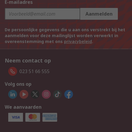
E-mailadres
Aanmelden
De persoonlijke gegevens die u aan ons verstrekt bij het
aanmelden voor deze mailinglijst worden verwerkt in
overeenstemming met ons
privacybeleid
.
Neem contact op
023 51 66 555
Volg ons op
We aanvaarden