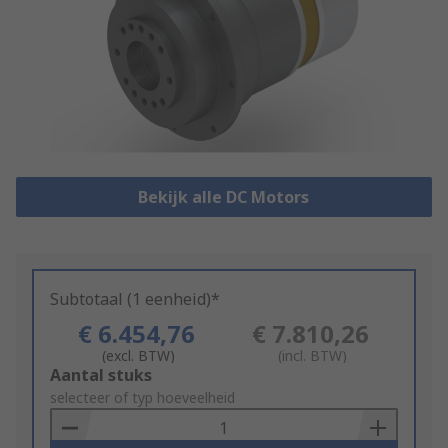
Bekijk alle DC Motors
Subtotaal (1 eenheid)*
€ 6.454,76
€ 7.810,26
(excl. BTW)
(incl. BTW)
Add
Aantal stuks
to
selecteer of typ hoeveelheid
Basket