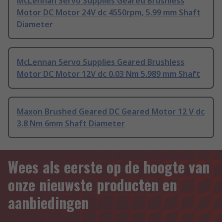
McLennan Servo Supplies Geared Brushless
Motor DC Motor 24V dc 4550rpm, 5.99 mm Shaft
Diameter
McLennan Servo Supplies Geared Brushless
Motor DC Motor 12V dc 0.03 Nm 5.989 mm Shaft
Maxon Brushed Geared DC Geared Motor 12 V dc
3.8 Nm 6mm Shaft Diameter
Wees als eerste op de hoogte van
onze nieuwste producten en
aanbiedingen