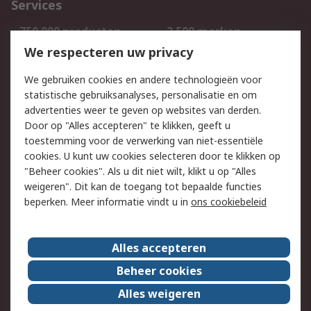
Services
750.000 producten
2.500 merken
Bestellen
Inkoopoplossingen
We respecteren uw privacy
Retouren
Technisch advies
We gebruiken cookies en andere technologieën voor
Track & Trace
statistische gebruiksanalyses, personalisatie en om
advertenties weer te geven op websites van derden.
Wettelijk
Door op "Alles accepteren" te klikken, geeft u
toestemming voor de verwerking van niet-essentiële
Cookiebeleid
Email veiligheid
cookies. U kunt uw cookies selecteren door te klikken op
Privacybeleid
Websitevoorwaarden
"Beheer cookies". Als u dit niet wilt, klikt u op "Alles
weigeren". Dit kan de toegang tot bepaalde functies
Algemene
beperken. Meer informatie vindt u in
ons cookiebeleid
verkoopvoorwaarden
Over RS
Alles accepteren
RS Group
Over ons
Beheer cookies
RS wereldwijd
Werken bij RS
Alles weigeren
ESG