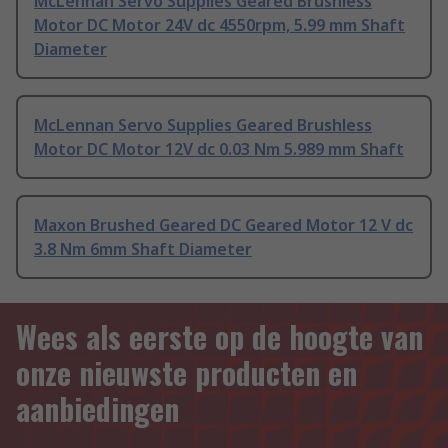
McLennan Servo Supplies Geared Brushless
Motor DC Motor 24V dc 4550rpm, 5.99 mm Shaft
Diameter
McLennan Servo Supplies Geared Brushless
Motor DC Motor 12V dc 0.03 Nm 5.989 mm Shaft
Maxon Brushed Geared DC Geared Motor 12 V dc
3.8 Nm 6mm Shaft Diameter
Wees als eerste op de hoogte van
onze nieuwste producten en
aanbiedingen