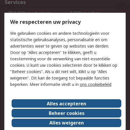
Services
750.000 producten
2.500 merken
Bestellen
Inkoopoplossingen
We respecteren uw privacy
Retouren
Technisch advies
We gebruiken cookies en andere technologieën voor
Track & Trace
statistische gebruiksanalyses, personalisatie en om
advertenties weer te geven op websites van derden.
Wettelijk
Door op "Alles accepteren" te klikken, geeft u
toestemming voor de verwerking van niet-essentiële
Cookiebeleid
Email veiligheid
cookies. U kunt uw cookies selecteren door te klikken op
Privacybeleid
Websitevoorwaarden
"Beheer cookies". Als u dit niet wilt, klikt u op "Alles
weigeren". Dit kan de toegang tot bepaalde functies
Algemene
beperken. Meer informatie vindt u in
ons cookiebeleid
verkoopvoorwaarden
Over RS
Alles accepteren
RS Group
Over ons
Beheer cookies
RS wereldwijd
Werken bij RS
Alles weigeren
ESG