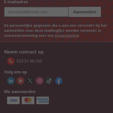
E-mailadres
Aanmelden
De persoonlijke gegevens die u aan ons verstrekt bij het
aanmelden voor deze mailinglijst worden verwerkt in
overeenstemming met ons
privacybeleid
.
Neem contact op
023 51 66 555
Volg ons op
We aanvaarden