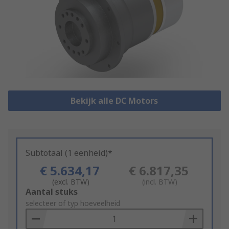
Bekijk alle DC Motors
Subtotaal (1 eenheid)*
€ 5.634,17
€ 6.817,35
(excl. BTW)
(incl. BTW)
Add
Aantal stuks
to
selecteer of typ hoeveelheid
Basket