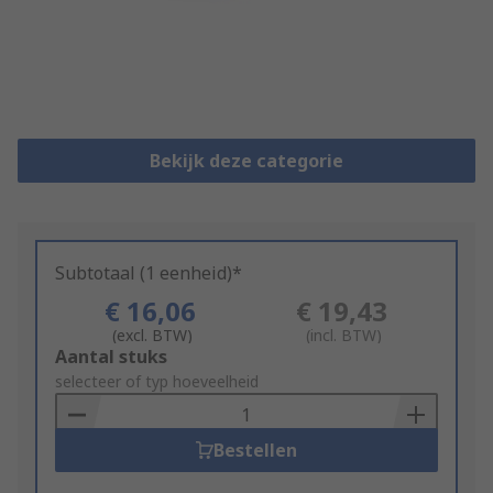
Bekijk deze categorie
Subtotaal (1 eenheid)*
€ 16,06
€ 19,43
(excl. BTW)
(incl. BTW)
Add
Aantal stuks
to
selecteer of typ hoeveelheid
Basket
Bestellen