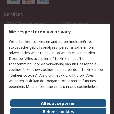
Services
750.000 producten
2.500 merken
Bestellen
Inkoopoplossingen
We respecteren uw privacy
Retouren
Technisch advies
We gebruiken cookies en andere technologieën voor
Track & Trace
statistische gebruiksanalyses, personalisatie en om
advertenties weer te geven op websites van derden.
Wettelijk
Door op "Alles accepteren" te klikken, geeft u
toestemming voor de verwerking van niet-essentiële
Cookiebeleid
Email veiligheid
cookies. U kunt uw cookies selecteren door te klikken op
Privacybeleid
Websitevoorwaarden
"Beheer cookies". Als u dit niet wilt, klikt u op "Alles
weigeren". Dit kan de toegang tot bepaalde functies
Algemene
beperken. Meer informatie vindt u in
ons cookiebeleid
verkoopvoorwaarden
Over RS
Alles accepteren
RS Group
Over ons
Beheer cookies