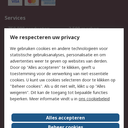
Services
750.000 producten
2.500 merken
Bestellen
Inkoopoplossingen
We respecteren uw privacy
Retouren
Technisch advies
We gebruiken cookies en andere technologieën voor
Track & Trace
statistische gebruiksanalyses, personalisatie en om
advertenties weer te geven op websites van derden.
Wettelijk
Door op "Alles accepteren" te klikken, geeft u
toestemming voor de verwerking van niet-essentiële
Cookiebeleid
Email veiligheid
cookies. U kunt uw cookies selecteren door te klikken op
Privacybeleid
Websitevoorwaarden
"Beheer cookies". Als u dit niet wilt, klikt u op "Alles
weigeren". Dit kan de toegang tot bepaalde functies
Algemene
beperken. Meer informatie vindt u in
ons cookiebeleid
verkoopvoorwaarden
Over RS
Alles accepteren
RS Group
Over ons
Beheer cookies