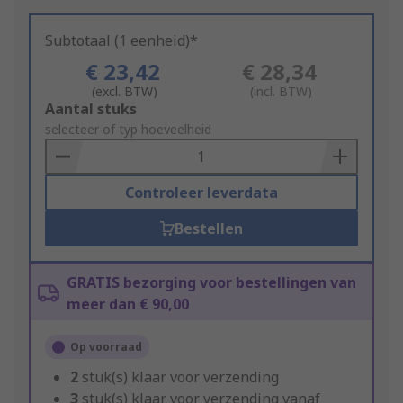
Subtotaal (1 eenheid)*
€ 23,42
€ 28,34
(excl. BTW)
(incl. BTW)
Add
Aantal stuks
to
selecteer of typ hoeveelheid
Basket
Controleer leverdata
Bestellen
GRATIS bezorging voor bestellingen van
meer dan € 90,00
Op voorraad
2
stuk(s) klaar voor verzending
3
stuk(s) klaar voor verzending vanaf