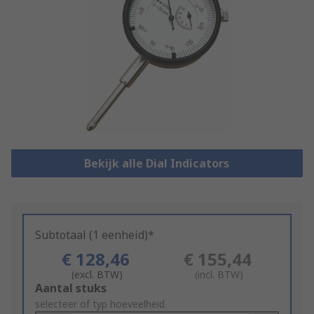
Bekijk alle Dial Indicators
Subtotaal (1 eenheid)*
€ 128,46
€ 155,44
(excl. BTW)
(incl. BTW)
Add
Aantal stuks
to
selecteer of typ hoeveelheid