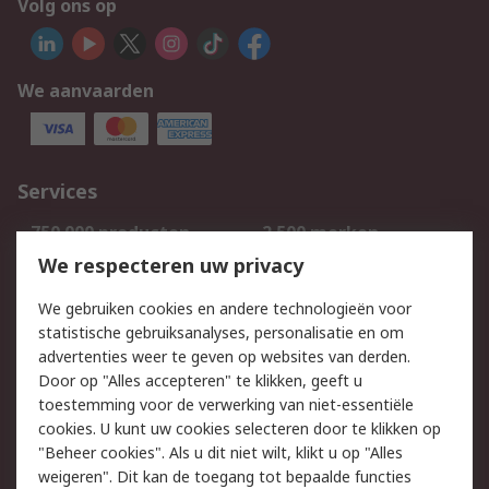
Volg ons op
We aanvaarden
Services
750.000 producten
2.500 merken
Bestellen
Inkoopoplossingen
We respecteren uw privacy
Retouren
Technisch advies
We gebruiken cookies en andere technologieën voor
Track & Trace
statistische gebruiksanalyses, personalisatie en om
advertenties weer te geven op websites van derden.
Wettelijk
Door op "Alles accepteren" te klikken, geeft u
toestemming voor de verwerking van niet-essentiële
Cookiebeleid
Email veiligheid
cookies. U kunt uw cookies selecteren door te klikken op
Privacybeleid
Websitevoorwaarden
"Beheer cookies". Als u dit niet wilt, klikt u op "Alles
weigeren". Dit kan de toegang tot bepaalde functies
Algemene