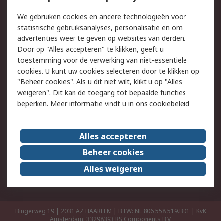
Retouren
Technisch advies
We gebruiken cookies en andere technologieën voor
Track & Trace
statistische gebruiksanalyses, personalisatie en om
advertenties weer te geven op websites van derden.
Wettelijk
Door op "Alles accepteren" te klikken, geeft u
toestemming voor de verwerking van niet-essentiële
Cookiebeleid
Email veiligheid
cookies. U kunt uw cookies selecteren door te klikken op
Privacybeleid
Websitevoorwaarden
"Beheer cookies". Als u dit niet wilt, klikt u op "Alles
weigeren". Dit kan de toegang tot bepaalde functies
Algemene
beperken. Meer informatie vindt u in
ons cookiebeleid
verkoopvoorwaarden
Over RS
Alles accepteren
RS Group
Over ons
Beheer cookies
RS wereldwijd
Werken bij RS
Alles weigeren
ESG
Bingerweg 19 | 2031 AZ HAARLEM | BTW: NL 806 558 519.B01 | KvK
Amsterdam: 33298393
RS Components B.V.