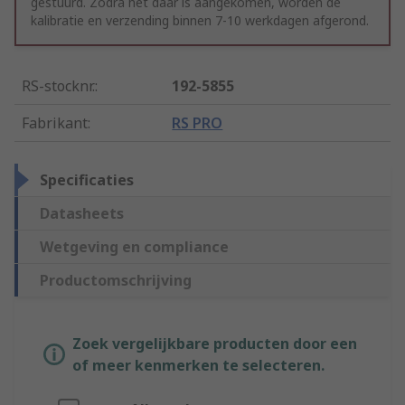
gestuurd. Zodra het daar is aangekomen, worden de
kalibratie en verzending binnen 7-10 werkdagen afgerond.
RS-stocknr.
:
192-5855
Fabrikant
:
RS PRO
Specificaties
Datasheets
Wetgeving en compliance
Productomschrijving
Zoek vergelijkbare producten door een
of meer kenmerken te selecteren.