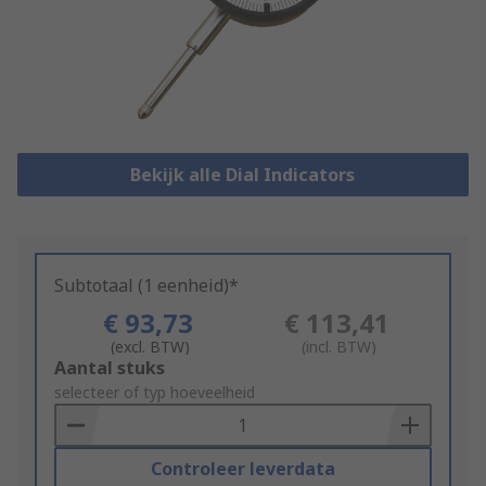
Bekijk alle Dial Indicators
Subtotaal (1 eenheid)*
€ 93,73
€ 113,41
(excl. BTW)
(incl. BTW)
Add
Aantal stuks
to
selecteer of typ hoeveelheid
Basket
Controleer leverdata