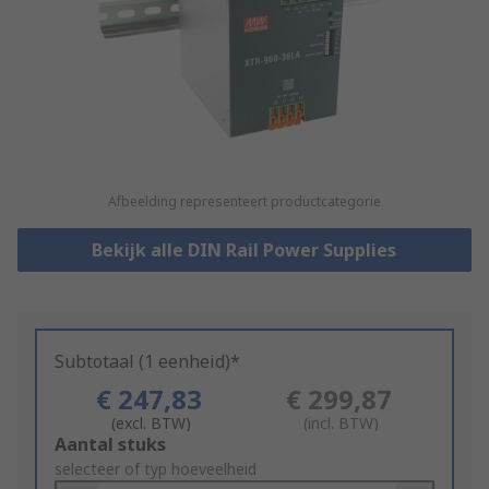
Afbeelding representeert productcategorie
Bekijk alle DIN Rail Power Supplies
Subtotaal (1 eenheid)*
€ 247,83
€ 299,87
(excl. BTW)
(incl. BTW)
Add
Aantal stuks
to
selecteer of typ hoeveelheid