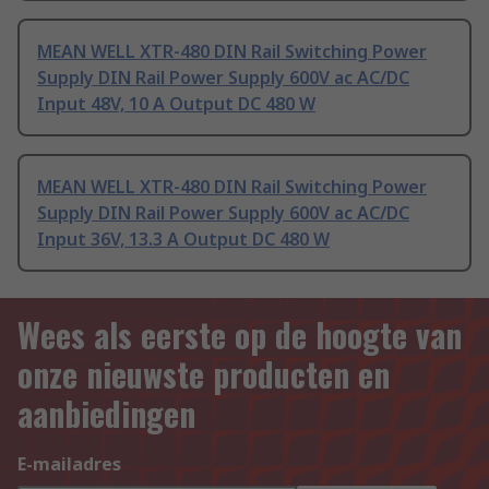
MEAN WELL XTR-480 DIN Rail Switching Power
Supply DIN Rail Power Supply 600V ac AC/DC
Input 48V, 10 A Output DC 480 W
MEAN WELL XTR-480 DIN Rail Switching Power
Supply DIN Rail Power Supply 600V ac AC/DC
Input 36V, 13.3 A Output DC 480 W
Wees als eerste op de hoogte van
onze nieuwste producten en
aanbiedingen
E-mailadres