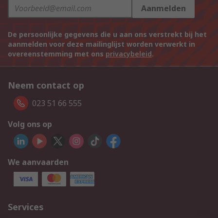
Aanmelden
De persoonlijke gegevens die u aan ons verstrekt bij het
aanmelden voor deze mailinglijst worden verwerkt in
overeenstemming met ons
privacybeleid
.
Neem contact op
023 51 66 555
Volg ons op
We aanvaarden
Services