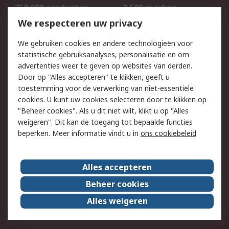
750.000 producten
2.500 merken
Bestellen
Inkoopoplossingen
We respecteren uw privacy
Retouren
Technisch advies
We gebruiken cookies en andere technologieën voor
Track & Trace
statistische gebruiksanalyses, personalisatie en om
advertenties weer te geven op websites van derden.
Wettelijk
Door op "Alles accepteren" te klikken, geeft u
toestemming voor de verwerking van niet-essentiële
Cookiebeleid
Email veiligheid
cookies. U kunt uw cookies selecteren door te klikken op
Privacybeleid
Websitevoorwaarden
"Beheer cookies". Als u dit niet wilt, klikt u op "Alles
weigeren". Dit kan de toegang tot bepaalde functies
Algemene
beperken. Meer informatie vindt u in
ons cookiebeleid
verkoopvoorwaarden
Over RS
Alles accepteren
RS Group
Over ons
Beheer cookies
RS wereldwijd
Werken bij RS
Alles weigeren
ESG