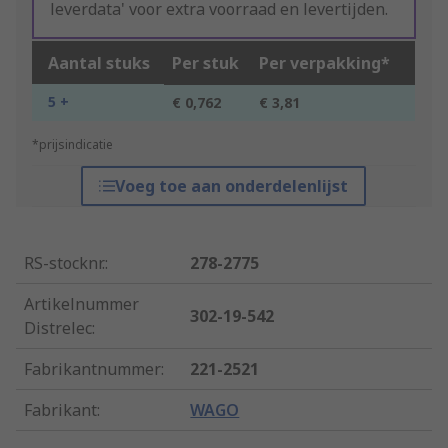
leverdata' voor extra voorraad en levertijden.
Aantal stuks
Per stuk
Per verpakking*
5 +
€ 0,762
€ 3,81
*prijsindicatie
Voeg toe aan onderdelenlijst
RS-stocknr.
:
278-2775
Artikelnummer
302-19-542
Distrelec
:
Fabrikantnummer
:
221-2521
Fabrikant
:
WAGO