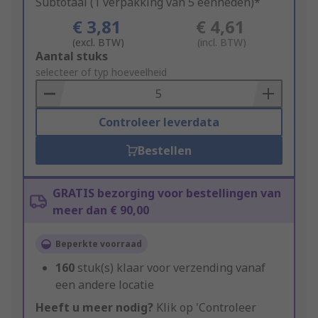
Subtotaal (1 verpakking van 5 eenheden)*
€ 3,81
€ 4,61
(excl. BTW)
(incl. BTW)
Add
Aantal stuks
to
selecteer of typ hoeveelheid
Basket
Controleer leverdata
Bestellen
GRATIS bezorging voor bestellingen van
meer dan € 90,00
Beperkte voorraad
160
stuk(s) klaar voor verzending vanaf
een andere locatie
Heeft u meer nodig?
Klik op 'Controleer