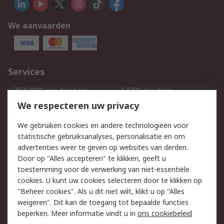
We aanvaarden
Services
750.000 producten
2.500 merken
Bestellen
Inkoopoplossingen
We respecteren uw privacy
Retouren
Technisch advies
We gebruiken cookies en andere technologieën voor
Track & Trace
statistische gebruiksanalyses, personalisatie en om
advertenties weer te geven op websites van derden.
Wettelijk
Door op "Alles accepteren" te klikken, geeft u
toestemming voor de verwerking van niet-essentiële
Cookiebeleid
Email veiligheid
cookies. U kunt uw cookies selecteren door te klikken op
Privacybeleid
Websitevoorwaarden
"Beheer cookies". Als u dit niet wilt, klikt u op "Alles
weigeren". Dit kan de toegang tot bepaalde functies
Algemene
beperken. Meer informatie vindt u in
ons cookiebeleid
verkoopvoorwaarden