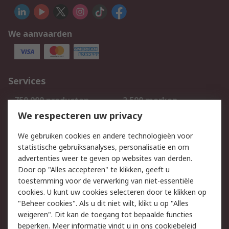
We aanvaarden
Services
750.000 producten
2.500 merken
Bestellen
Inkoopoplossingen
We respecteren uw privacy
Retouren
Technisch advies
We gebruiken cookies en andere technologieën voor
Track & Trace
statistische gebruiksanalyses, personalisatie en om
advertenties weer te geven op websites van derden.
Wettelijk
Door op "Alles accepteren" te klikken, geeft u
toestemming voor de verwerking van niet-essentiële
Cookiebeleid
Email veiligheid
cookies. U kunt uw cookies selecteren door te klikken op
Privacybeleid
Websitevoorwaarden
"Beheer cookies". Als u dit niet wilt, klikt u op "Alles
weigeren". Dit kan de toegang tot bepaalde functies
Algemene
beperken. Meer informatie vindt u in
ons cookiebeleid