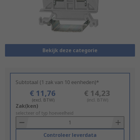
Bekijk deze categorie
Subtotaal (1 zak van 10 eenheden)*
€ 11,76
€ 14,23
(excl. BTW)
(incl. BTW)
Add
Zak(ken)
to
selecteer of typ hoeveelheid
Basket
Controleer leverdata