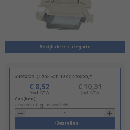
Bekijk deze categorie
Subtotaal (1 zak van 10 eenheden)*
€ 8,52
€ 10,31
(excl. BTW)
(incl. BTW)
Add
Zak(ken)
to
selecteer of typ hoeveelheid
Basket
Bestellen