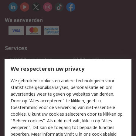
We aanvaarden
Services
750.000 producten
2.500 merken
Bestellen
Inkoopoplossingen
We respecteren uw privacy
Retouren
Technisch advies
We gebruiken cookies en andere technologieën voor
Track & Trace
statistische gebruiksanalyses, personalisatie en om
advertenties weer te geven op websites van derden.
Wettelijk
Door op "Alles accepteren" te klikken, geeft u
toestemming voor de verwerking van niet-essentiële
Cookiebeleid
Email veiligheid
cookies. U kunt uw cookies selecteren door te klikken op
Privacybeleid
Websitevoorwaarden
"Beheer cookies". Als u dit niet wilt, klikt u op "Alles
weigeren". Dit kan de toegang tot bepaalde functies
Algemene
beperken. Meer informatie vindt u in
ons cookiebeleid