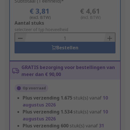
Subtotaal (1 eenheid)*
€ 3,81
€ 4,61
(excl. BTW)
(incl. BTW)
Add
Aantal stuks
to
selecteer of typ hoeveelheid
Basket
Bestellen
GRATIS bezorging voor bestellingen van
meer dan € 90,00
Op voorraad
Plus verzending
1.675
stuk(s) vanaf
10
augustus 2026
Plus verzending
1.534
stuk(s) vanaf
10
augustus 2026
Plus verzending
600
stuk(s) vanaf
31