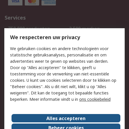
Services
750.000 producten
2.500 merken
Bestellen
Inkoopoplossingen
We respecteren uw privacy
Retouren
Technisch advies
We gebruiken cookies en andere technologieën voor
Track & Trace
statistische gebruiksanalyses, personalisatie en om
advertenties weer te geven op websites van derden.
Wettelijk
Door op "Alles accepteren" te klikken, geeft u
toestemming voor de verwerking van niet-essentiële
Cookiebeleid
Email veiligheid
cookies. U kunt uw cookies selecteren door te klikken op
Privacybeleid
Websitevoorwaarden
"Beheer cookies". Als u dit niet wilt, klikt u op "Alles
weigeren". Dit kan de toegang tot bepaalde functies
Algemene
beperken. Meer informatie vindt u in
ons cookiebeleid
verkoopvoorwaarden
Over RS
Alles accepteren
RS Group
Over ons
Beheer cookies