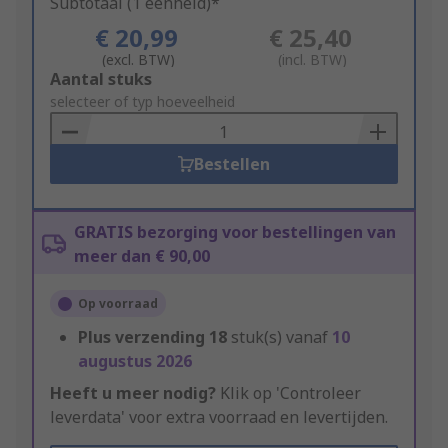
Subtotaal (1 eenheid)*
€ 20,99
€ 25,40
(excl. BTW)
(incl. BTW)
Add
Aantal stuks
to
selecteer of typ hoeveelheid
Basket
Bestellen
GRATIS bezorging voor bestellingen van
meer dan € 90,00
Op voorraad
Plus verzending
18
stuk(s) vanaf
10
augustus 2026
Heeft u meer nodig?
Klik op 'Controleer
leverdata' voor extra voorraad en levertijden.