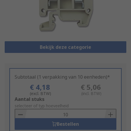
Bekijk deze categorie
Subtotaal (1 verpakking van 10 eenheden)*
€ 4,18
€ 5,06
(excl. BTW)
(incl. BTW)
Add
Aantal stuks
to
selecteer of typ hoeveelheid
Basket
Bestellen