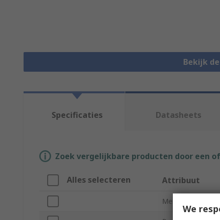
Bekijk d
Specificaties
Datasheets
Zoek vergelijkbare producten door een o
Alles selecteren
Attribuut
Merk
We resp