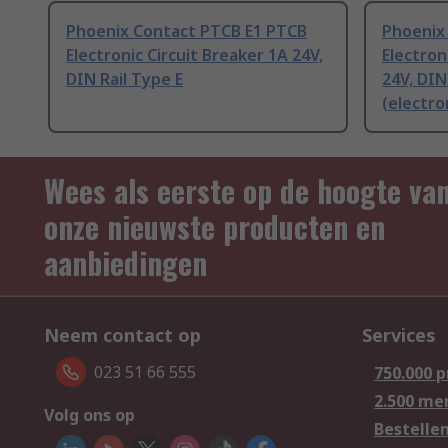
Phoenix Contact PTCB E1 PTCB
Phoenix
Electronic Circuit Breaker 1A 24V,
Electron
DIN Rail Type E
24V, DIN
(electro
Wees als eerste op de hoogte va
onze nieuwste producten en
aanbiedingen
Neem contact op
Services
023 51 66 555
750.000 
2.500 me
Volg ons op
Bestelle