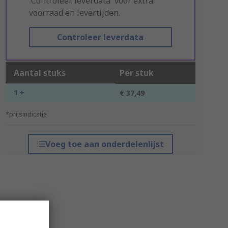
'Controleer leverdata' voor extra
voorraad en levertijden.
Controleer leverdata
Aantal stuks
Per stuk
1 +
€ 37,49
*prijsindicatie
Voeg toe aan onderdelenlijst