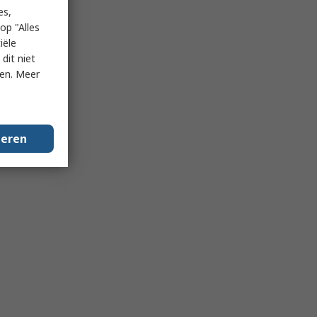
es,
op "Alles
iële
dit niet
ken. Meer
geren