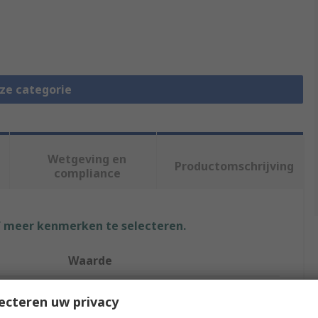
eze categorie
Wetgeving en
Productomschrijving
compliance
f meer kenmerken te selecteren.
Waarde
Phoenix Contact
ecteren uw privacy