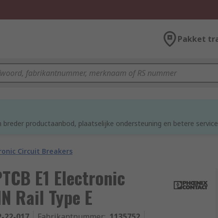
Pakket tr
d
 breder productaanbod, plaatselijke ondersteuning en betere service
ronic Circuit Breakers
TCB E1 Electronic
N Rail Type E
2-22-017
Fabrikantnummer
:
1135752