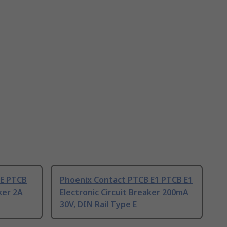
NE PTCB
Phoenix Contact PTCB E1 PTCB E1
ker 2A
Electronic Circuit Breaker 200mA
30V, DIN Rail Type E