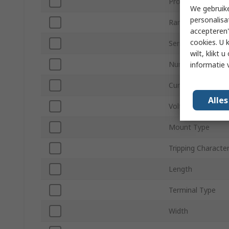
Product Type
We gebruike
personalisa
Range
accepteren"
cookies. U 
Series
wilt, klikt
Number of Chann
informatie 
Current Rating
Alle
Voltage
Mount Type
Tripping Character
Length
Terminal Type
Width