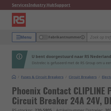
Services
Industry Hub
Support
Menu
Fabrikantnummer
U bent doorgestuurd naar RS Nederlan
Distrelec is gefuseerd met de RS Group om u een
/
Fuses & Circuit Breakers
/
Circuit Breakers
/
Elect
Phoenix Contact CLIPLINE P
Circuit Breaker 24A 24V, DI
RS-stocknr.
:
220-5805
Artikelnummer Distrelec
:
30