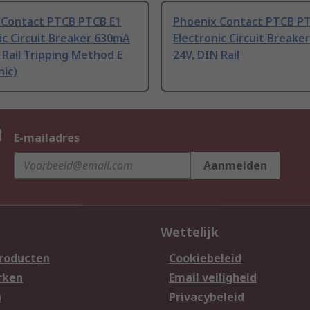
 Contact PTCB PTCB E1
Phoenix Contact PTCB PT
ic Circuit Breaker 630mA
Electronic Circuit Break
 Rail Tripping Method E
24V, DIN Rail
nic)
n
E-mailadres
Aanmelden
Wettelijk
producten
Cookiebeleid
rken
Email veiligheid
n
Privacybeleid