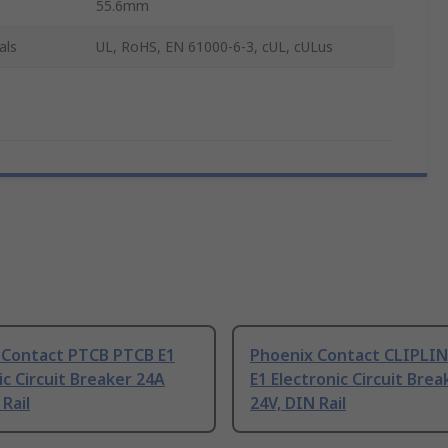
55.6mm
als
UL, RoHS, EN 61000-6-3, cUL, cULus
 Contact PTCB PTCB E1
Phoenix Contact CLIPLI
ic Circuit Breaker 24A
E1 Electronic Circuit Brea
 Rail
24V, DIN Rail