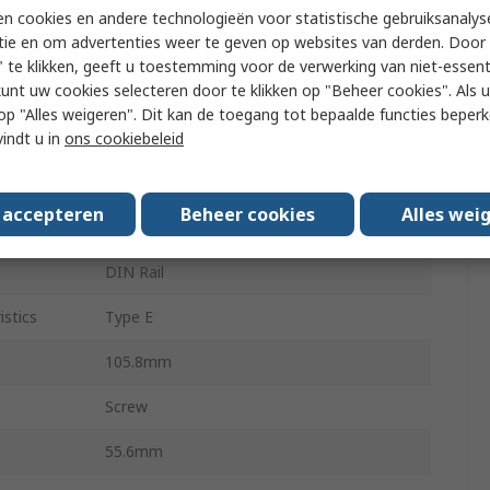
Electronic Circuit Breaker
n cookies en andere technologieën voor statistische gebruiksanalys
tie en om advertenties weer te geven op websites van derden. Door 
CLIPLINE
 te klikken, geeft u toestemming voor de verwerking van niet-essent
kunt uw cookies selecteren door te klikken op "Beheer cookies". Als u 
Clipline
 u op "Alles weigeren". Dit kan de toegang tot bepaalde functies beper
els
1
vindt u in
ons cookiebeleid
24A
s accepteren
Beheer cookies
Alles wei
24V
DIN Rail
istics
Type E
105.8mm
Screw
55.6mm