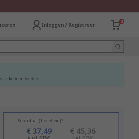
0
aceren
Inloggen / Registreer
s te kunnen bieden.
Subtotaal (1 eenheid)*
€ 37,49
€ 45,36
(excl. BTW)
(incl. BTW)