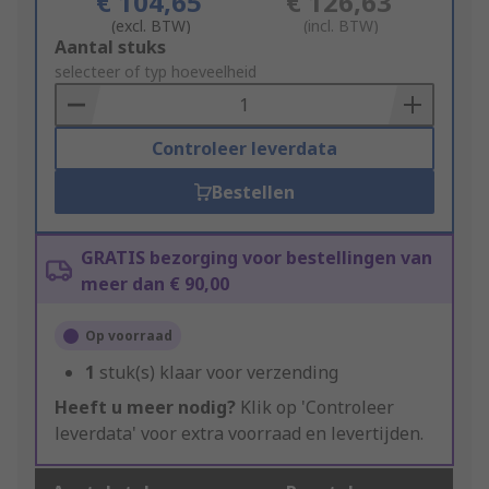
€ 104,65
€ 126,63
(excl. BTW)
(incl. BTW)
Add
Aantal stuks
to
selecteer of typ hoeveelheid
Basket
Controleer leverdata
Bestellen
GRATIS bezorging voor bestellingen van
meer dan € 90,00
Op voorraad
1
stuk(s) klaar voor verzending
Heeft u meer nodig?
Klik op 'Controleer
leverdata' voor extra voorraad en levertijden.