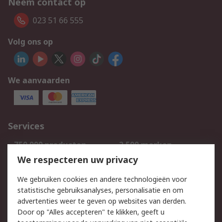
Neem contact op
023 51 66 555
Volg ons op
We aanvaarden
Services
750.000 producten
2.500 merken
Bestellen
Inkoopoplossingen
We respecteren uw privacy
Retouren
Technisch advies
We gebruiken cookies en andere technologieën voor
Track & Trace
statistische gebruiksanalyses, personalisatie en om
advertenties weer te geven op websites van derden.
Wettelijk
Door op "Alles accepteren" te klikken, geeft u