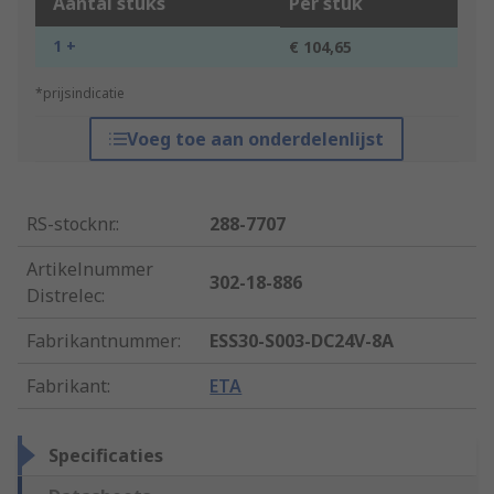
Aantal stuks
Per stuk
1 +
€ 104,65
*prijsindicatie
Voeg toe aan onderdelenlijst
RS-stocknr.
:
288-7707
Artikelnummer
302-18-886
Distrelec
:
Fabrikantnummer
:
ESS30-S003-DC24V-8A
Fabrikant
:
ETA
Specificaties