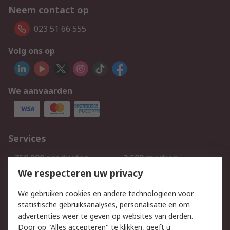
Neem contact op
023 51 66 555
Volg ons op
We aanvaarden
Services
750.000 producten
2.500 merken
Bestellen
Inkoopoplossingen
We respecteren uw privacy
Retouren
Technisch advies
We gebruiken cookies en andere technologieën voor
Track & Trace
statistische gebruiksanalyses, personalisatie en om
advertenties weer te geven op websites van derden.
Wettelijk
Door op "Alles accepteren" te klikken, geeft u