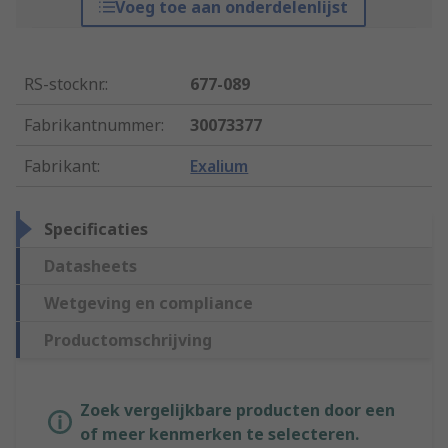
Voeg toe aan onderdelenlijst
RS-stocknr.
:
677-089
Fabrikantnummer
:
30073377
Fabrikant
:
Exalium
Specificaties
Datasheets
Wetgeving en compliance
Productomschrijving
Zoek vergelijkbare producten door een
of meer kenmerken te selecteren.