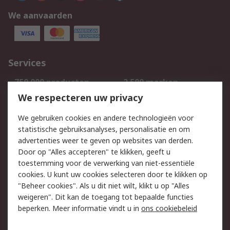
We aanvaarden
Services
750.000 producten
2.500 merken
Bestellen
Inkoopoplossingen
We respecteren uw privacy
Retouren
Technisch advies
We gebruiken cookies en andere technologieën voor
Track & Trace
statistische gebruiksanalyses, personalisatie en om
advertenties weer te geven op websites van derden.
Wettelijk
Door op "Alles accepteren" te klikken, geeft u
toestemming voor de verwerking van niet-essentiële
Cookiebeleid
Email veiligheid
cookies. U kunt uw cookies selecteren door te klikken op
Privacybeleid
Websitevoorwaarden
"Beheer cookies". Als u dit niet wilt, klikt u op "Alles
weigeren". Dit kan de toegang tot bepaalde functies
Algemene
beperken. Meer informatie vindt u in
ons cookiebeleid
verkoopvoorwaarden