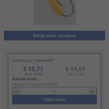
Bekijk deze categorie
Subtotaal (1 eenheid)*
€ 15,71
€ 19,01
(excl. BTW)
(incl. BTW)
Add
Aantal stuks
to
selecteer of typ hoeveelheid
Basket
Bestellen