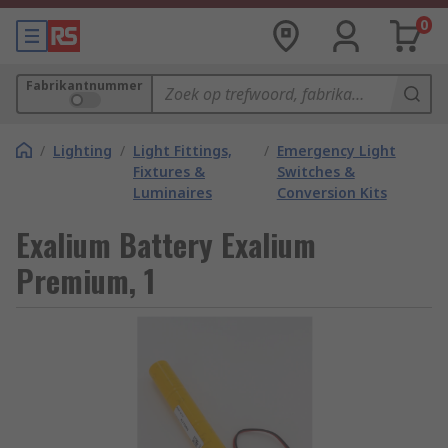
0
Fabrikantnummer
/
Lighting
/
Light Fittings,
/
Emergency Light
Fixtures &
Switches &
Luminaires
Conversion Kits
Exalium Battery Exalium
Premium, 1