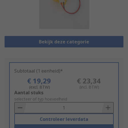
Bekijk deze categorie
Subtotaal (1 eenheid)*
€ 19,29
€ 23,34
(excl. BTW)
(incl. BTW)
Add
Aantal stuks
to
selecteer of typ hoeveelheid
Basket
Controleer leverdata