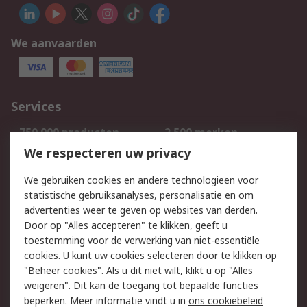
We aanvaarden
Services
750.000 producten
2.500 merken
Bestellen
Inkoopoplossingen
We respecteren uw privacy
Retouren
Technisch advies
We gebruiken cookies en andere technologieën voor
Track & Trace
statistische gebruiksanalyses, personalisatie en om
advertenties weer te geven op websites van derden.
Wettelijk
Door op "Alles accepteren" te klikken, geeft u
toestemming voor de verwerking van niet-essentiële
Cookiebeleid
Email veiligheid
cookies. U kunt uw cookies selecteren door te klikken op
Privacybeleid
Websitevoorwaarden
"Beheer cookies". Als u dit niet wilt, klikt u op "Alles
weigeren". Dit kan de toegang tot bepaalde functies
Algemene
beperken. Meer informatie vindt u in
ons cookiebeleid
verkoopvoorwaarden