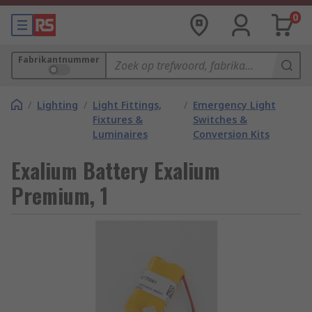
0
Fabrikantnummer
/
Lighting
/
Light Fittings,
/
Emergency Light
Fixtures &
Switches &
Luminaires
Conversion Kits
Exalium Battery Exalium
Premium, 1