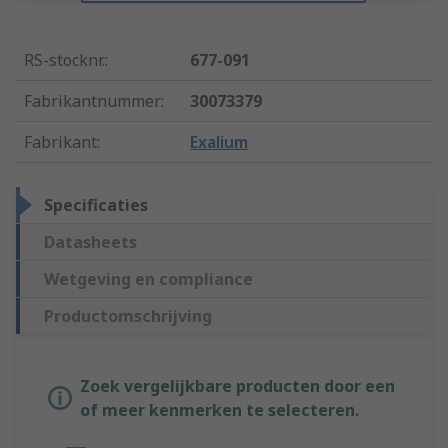
RS-stocknr.
:
677-091
Fabrikantnummer
:
30073379
Fabrikant
:
Exalium
Specificaties
Datasheets
Wetgeving en compliance
Productomschrijving
Zoek vergelijkbare producten door een
of meer kenmerken te selecteren.