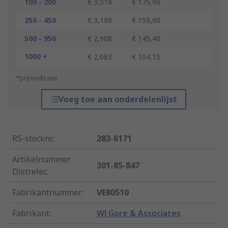
100 - 200
€ 3,518
€ 175,90
250 - 450
€ 3,198
€ 159,90
500 - 950
€ 2,908
€ 145,40
1000 +
€ 2,083
€ 104,15
*prijsindicatie
Voeg toe aan onderdelenlijst
RS-stocknr.
:
283-6171
Artikelnummer
301-85-847
Distrelec
:
Fabrikantnummer
:
VE80510
Fabrikant
:
Wl Gore & Associates