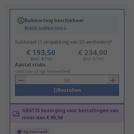
Bulkkorting beschikbaar
Bekijk bulkkorting
Subtotaal (1 verpakking van 50 eenheden)*
€ 193,50
€ 234,00
(excl. BTW)
(incl. BTW)
Add
Aantal stuks
to
selecteer of typ hoeveelheid
Basket
Bestellen
GRATIS bezorging voor bestellingen van
meer dan € 90,00
Op voorraad