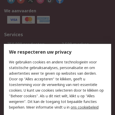
We aanvaarden
Services
750.000 producten
2.500 merken
Bestellen
Inkoopoplossingen
We respecteren uw privacy
Retouren
Technisch advies
We gebruiken cookies en andere technologieën voor
Track & Trace
statistische gebruiksanalyses, personalisatie en om
advertenties weer te geven op websites van derden.
Wettelijk
Door op "Alles accepteren" te klikken, geeft u
toestemming voor de verwerking van niet-essentiële
Cookiebeleid
Email veiligheid
cookies. U kunt uw cookies selecteren door te klikken op
Privacybeleid
Websitevoorwaarden
"Beheer cookies". Als u dit niet wilt, klikt u op "Alles
weigeren". Dit kan de toegang tot bepaalde functies
Algemene
beperken. Meer informatie vindt u in
ons cookiebeleid
verkoopvoorwaarden