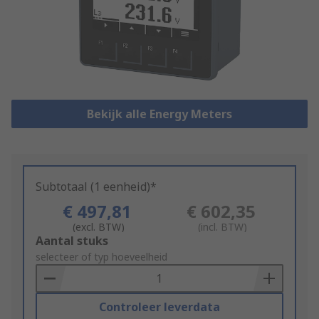
Bekijk alle Energy Meters
Subtotaal (1 eenheid)*
€ 497,81
€ 602,35
(excl. BTW)
(incl. BTW)
Add
Aantal stuks
to
selecteer of typ hoeveelheid
Basket
Controleer leverdata