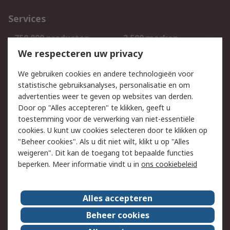
Services
750.000 producten
2.500 merken
Bestellen
Inkoopoplossingen
We respecteren uw privacy
Retouren
Technisch advies
We gebruiken cookies en andere technologieën voor
Track & Trace
statistische gebruiksanalyses, personalisatie en om
advertenties weer te geven op websites van derden.
Wettelijk
Door op "Alles accepteren" te klikken, geeft u
toestemming voor de verwerking van niet-essentiële
Cookiebeleid
Email veiligheid
cookies. U kunt uw cookies selecteren door te klikken op
Privacybeleid
Websitevoorwaarden
"Beheer cookies". Als u dit niet wilt, klikt u op "Alles
weigeren". Dit kan de toegang tot bepaalde functies
Algemene
beperken. Meer informatie vindt u in
ons cookiebeleid
verkoopvoorwaarden
Over RS
Alles accepteren
RS Group
Over ons
Beheer cookies
RS wereldwijd
Werken bij RS