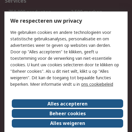
Services
750.000 producten
2.500 merken
Bestellen
Inkoopoplossingen
We respecteren uw privacy
Retouren
Technisch advies
We gebruiken cookies en andere technologieën voor
Track & Trace
statistische gebruiksanalyses, personalisatie en om
advertenties weer te geven op websites van derden.
Wettelijk
Door op "Alles accepteren" te klikken, geeft u
toestemming voor de verwerking van niet-essentiële
Cookiebeleid
Email veiligheid
cookies. U kunt uw cookies selecteren door te klikken op
Privacybeleid
Websitevoorwaarden
"Beheer cookies". Als u dit niet wilt, klikt u op "Alles
weigeren". Dit kan de toegang tot bepaalde functies
Algemene
beperken. Meer informatie vindt u in
ons cookiebeleid
verkoopvoorwaarden
Over RS
Alles accepteren
RS Group
Over ons
Beheer cookies
RS wereldwijd
Werken bij RS
Alles weigeren
ESG