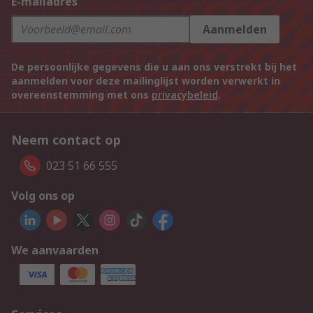
E-mailadres
Aanmelden
De persoonlijke gegevens die u aan ons verstrekt bij het
aanmelden voor deze mailinglijst worden verwerkt in
overeenstemming met ons
privacybeleid
.
Neem contact op
023 51 66 555
Volg ons op
We aanvaarden