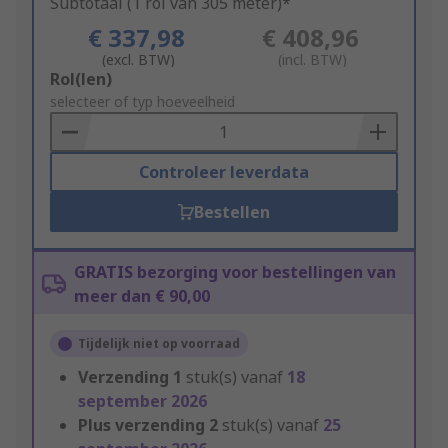
Subtotaal (1 rol van 305 meter)*
€ 337,98
€ 408,96
(excl. BTW)
(incl. BTW)
Add
Rol(len)
to
selecteer of typ hoeveelheid
Basket
Controleer leverdata
Bestellen
GRATIS bezorging voor bestellingen van
meer dan € 90,00
Tijdelijk niet op voorraad
Verzending
1
stuk(s) vanaf
18
september 2026
Plus verzending
2
stuk(s) vanaf
25