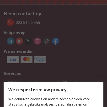
Neem contact op
023 51 66 555
Volg ons op
We aanvaarden
Services
750.000 producten
2.500 merken
Bestellen
Inkoopoplossingen
We respecteren uw privacy
Retouren
Technisch advies
We gebruiken cookies en andere technologieën voor
Track & Trace
statistische gebruiksanalyses, personalisatie en om