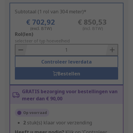
Subtotaal (1 rol van 304 meter)*
€ 702,92
€ 850,53
(excl. BTW)
(incl. BTW)
Add
Rol(len)
to
selecteer of typ hoeveelheid
Basket
Controleer leverdata
Bestellen
GRATIS bezorging voor bestellingen van
meer dan € 90,00
Op voorraad
2
stuk(s) klaar voor verzending
Heeft u meer nodig?
Klik op 'Controleer