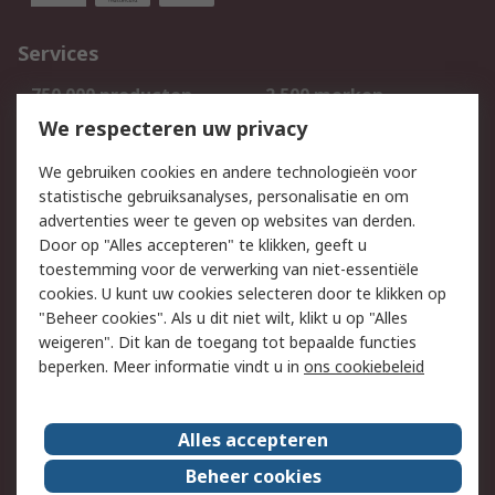
Services
750.000 producten
2.500 merken
Bestellen
Inkoopoplossingen
We respecteren uw privacy
Retouren
Technisch advies
We gebruiken cookies en andere technologieën voor
Track & Trace
statistische gebruiksanalyses, personalisatie en om
advertenties weer te geven op websites van derden.
Wettelijk
Door op "Alles accepteren" te klikken, geeft u
toestemming voor de verwerking van niet-essentiële
Cookiebeleid
Email veiligheid
cookies. U kunt uw cookies selecteren door te klikken op
Privacybeleid
Websitevoorwaarden
"Beheer cookies". Als u dit niet wilt, klikt u op "Alles
weigeren". Dit kan de toegang tot bepaalde functies
Algemene
beperken. Meer informatie vindt u in
ons cookiebeleid
verkoopvoorwaarden
Over RS
Alles accepteren
RS Group
Over ons
Beheer cookies