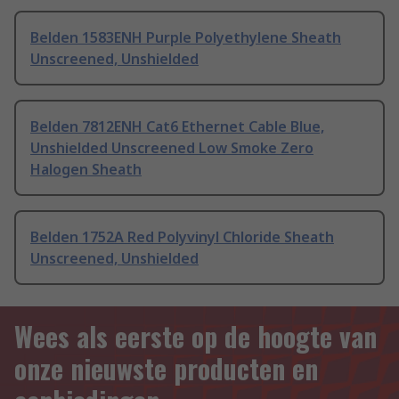
Belden 1583ENH Purple Polyethylene Sheath
Unscreened, Unshielded
Belden 7812ENH Cat6 Ethernet Cable Blue,
Unshielded Unscreened Low Smoke Zero
Halogen Sheath
Belden 1752A Red Polyvinyl Chloride Sheath
Unscreened, Unshielded
Wees als eerste op de hoogte van
onze nieuwste producten en