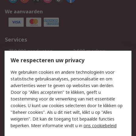
We aanvaarden
Services
750.000 producten
2.500 merken
Bestellen
Inkoopoplossingen
We respecteren uw privacy
Retouren
Technisch advies
We gebruiken cookies en andere technologieën voor
Track & Trace
statistische gebruiksanalyses, personalisatie en om
advertenties weer te geven op websites van derden.
Wettelijk
Door op "Alles accepteren" te klikken, geeft u
toestemming voor de verwerking van niet-essentiële
Cookiebeleid
Email veiligheid
cookies. U kunt uw cookies selecteren door te klikken op
Privacybeleid
Websitevoorwaarden
"Beheer cookies". Als u dit niet wilt, klikt u op "Alles
weigeren". Dit kan de toegang tot bepaalde functies
Algemene
beperken. Meer informatie vindt u in
ons cookiebeleid
verkoopvoorwaarden