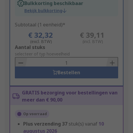
Bulkkorting beschikbaar
Bekijk bulkkorting
Subtotaal (1 eenheid)*
€ 32,32
€ 39,11
(excl. BTW)
(incl. BTW)
Add
Aantal stuks
to
selecteer of typ hoeveelheid
Basket
Bestellen
GRATIS bezorging voor bestellingen van
meer dan € 90,00
Op voorraad
Plus verzending
37
stuk(s) vanaf
10
augustus 2026