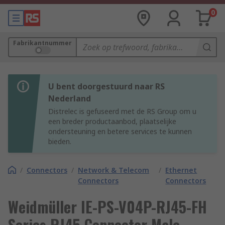
0
Fabrikantnummer
U bent doorgestuurd naar RS
Nederland
Distrelec is gefuseerd met de RS Group om u
een breder productaanbod, plaatselijke
ondersteuning en betere services te kunnen
bieden.
/
Connectors
/
Network & Telecom
/
Ethernet
Connectors
Connectors
Weidmüller IE-PS-V04P-RJ45-FH
Series RJ45 Connector Male,