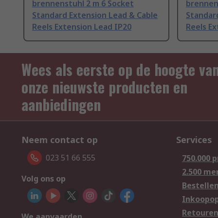
brennenstuhl 2 m 6 Socket
brennen
Standard Extension Lead & Cable
Standar
Reels Extension Lead IP20
Reels Ex
Wees als eerste op de hoogte va
onze nieuwste producten en
aanbiedingen
Neem contact op
Services
023 51 66 555
750.000 
2.500 me
Volg ons op
Bestelle
Inkoopop
Retoure
We aanvaarden