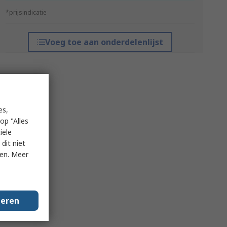
*prijsindicatie
Voeg toe aan onderdelenlijst
es,
op "Alles
iële
dit niet
ken. Meer
geren