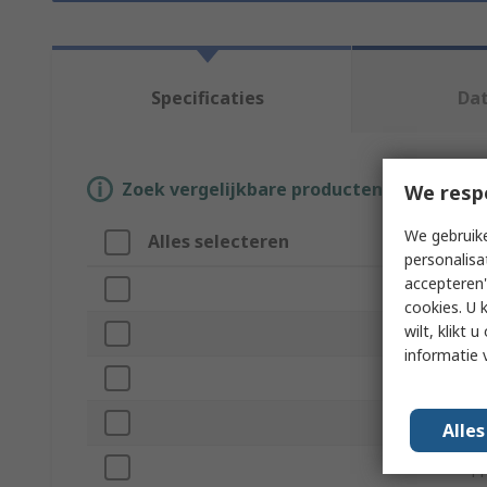
Specificaties
Da
Zoek vergelijkbare producten door een o
We resp
We gebruike
Alles selecteren
Attribuut
personalisa
accepteren"
Merk
cookies. U 
wilt, klikt
Product Type
informatie 
Cable Length
IP Rating
Alle
Standards/App