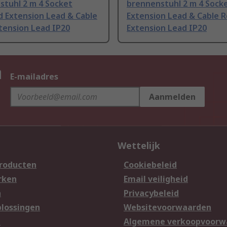
stuhl 2 m 4 Socket
brennenstuhl 2 m 4 Socke
d Extension Lead & Cable
Extension Lead & Cable R
tension Lead IP20
Extension Lead IP20
n
E-mailadres
Aanmelden
Wettelijk
producten
Cookiebeleid
rken
Email veiligheid
n
Privacybeleid
lossingen
Websitevoorwaarden
n
Algemene verkoopvoorw