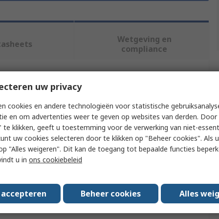
Wetgeving en
tasheets
compliance
f meer kenmerken te selecteren.
ecteren uw privacy
n cookies en andere technologieën voor statistische gebruiksanalys
Waarde
tie en om advertenties weer te geven op websites van derden. Door 
 te klikken, geeft u toestemming voor de verwerking van niet-essent
brennenstuhl
kunt uw cookies selecteren door te klikken op "Beheer cookies". Als u 
 u op "Alles weigeren". Dit kan de toegang tot bepaalde functies beper
Extension Lead & Cable Reels
vindt u in
ons cookiebeleid
2m
IP20
s accepteren
Beheer cookies
Alles wei
rovals
No