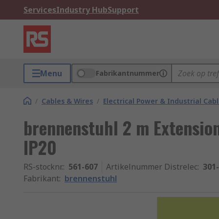
Services
Industry Hub
Support
Menu
Fabrikantnummer
/
Cables & Wires
/
Electrical Power & Industrial Cab
brennenstuhl 2 m Extension
IP20
RS-stocknr.
:
561-607
Artikelnummer Distrelec
:
301
Fabrikant
:
brennenstuhl