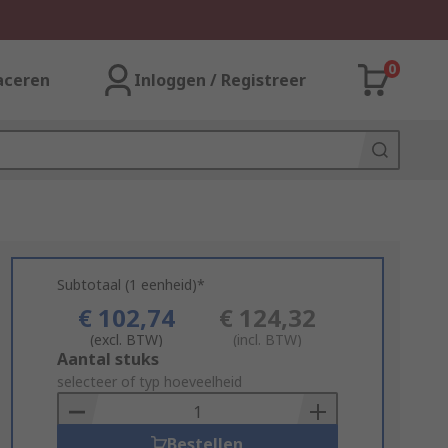
0
aceren
Inloggen / Registreer
Subtotaal (1 eenheid)*
€ 102,74
€ 124,32
(excl. BTW)
(incl. BTW)
Add
Aantal stuks
to
selecteer of typ hoeveelheid
Basket
Bestellen