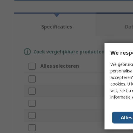
Specificaties
Da
Zoek vergelijkbare producten door een o
We resp
We gebruike
Alles selecteren
Attribuut
personalisa
accepteren"
Merk
cookies. U 
wilt, klikt
Product Type
informatie 
Cable Length
IP Rating
Alle
Standards/App