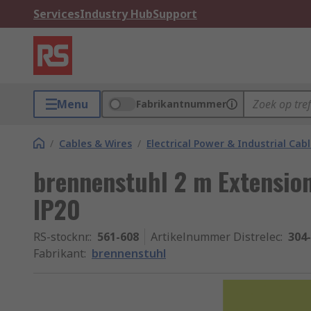
Services
Industry Hub
Support
Menu
Fabrikantnummer
/
Cables & Wires
/
Electrical Power & Industrial Cab
brennenstuhl 2 m Extension
IP20
RS-stocknr.
:
561-608
Artikelnummer Distrelec
:
304
Fabrikant
:
brennenstuhl