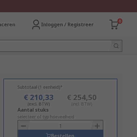
0
aceren
Inloggen / Registreer
Subtotaal (1 eenheid)*
€ 210,33
€ 254,50
(excl. BTW)
(incl. BTW)
Add
Aantal stuks
to
selecteer of typ hoeveelheid
Basket
Bestellen