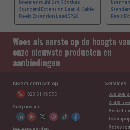
brennenstuhl 2 m 6 Socket
brennen
Standard Extension Lead & Cable
Standar
Reels Extension Lead IP20
Reels Ex
Wees als eerste op de hoogte va
onze nieuwste producten en
aanbiedingen
Neem contact op
Services
023 51 66 555
750.000 
2.500 me
Volg ons op
Bestelle
Inkoopop
Retoure
We aanvaarden