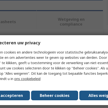
Wetgeving en
tasheets
compliance
f meer kenmerken te selecteren.
ecteren uw privacy
n cookies en andere technologieën voor statistische gebruiksanalys
Waarde
tie en om advertenties weer te geven op websites van derden. Door 
 te klikken, geeft u toestemming voor de verwerking van niet-essent
brennenstuhl
kunt uw cookies selecteren door te klikken op "Beheer cookies". Als u 
 u op "Alles weigeren". Dit kan de toegang tot bepaalde functies beper
Extension Lead & Cable Reels
vindt u in
ons cookiebeleid
2m
IP20
s accepteren
Beheer cookies
Alles wei
rovals
No