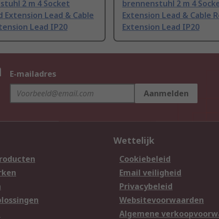
stuhl 2 m 4 Socket
brennenstuhl 2 m 4 Socke
d Extension Lead & Cable
Extension Lead & Cable R
tension Lead IP20
Extension Lead IP20
n
E-mailadres
Aanmelden
Wettelijk
producten
Cookiebeleid
rken
Email veiligheid
n
Privacybeleid
lossingen
Websitevoorwaarden
n
Algemene verkoopvoorw