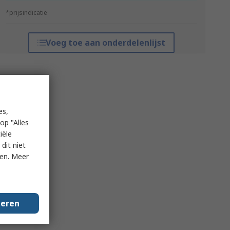
*prijsindicatie
Voeg toe aan onderdelenlijst
es,
op "Alles
iële
dit niet
ken. Meer
geren