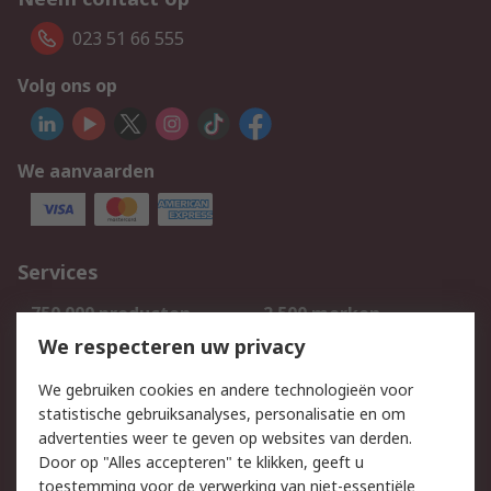
023 51 66 555
Volg ons op
We aanvaarden
Services
750.000 producten
2.500 merken
Bestellen
Inkoopoplossingen
We respecteren uw privacy
Retouren
Technisch advies
We gebruiken cookies en andere technologieën voor
Track & Trace
statistische gebruiksanalyses, personalisatie en om
advertenties weer te geven op websites van derden.
Wettelijk
Door op "Alles accepteren" te klikken, geeft u
toestemming voor de verwerking van niet-essentiële