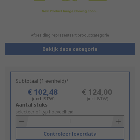
Afbeelding representeert productcategorie
Bekijk deze categorie
Subtotaal (1 eenheid)*
€ 102,48
€ 124,00
(excl. BTW)
(incl. BTW)
Add
Aantal stuks
to
selecteer of typ hoeveelheid
Basket
Controleer leverdata