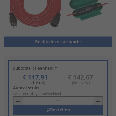
Bekijk deze categorie
Subtotaal (1 eenheid)*
€ 117,91
€ 142,67
(excl. BTW)
(incl. BTW)
Add
Aantal stuks
to
selecteer of typ hoeveelheid
Basket
Bestellen