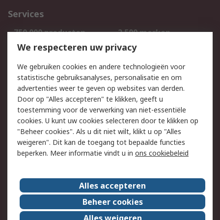
Services
750.000 producten
2.500 merken
Bestellen
Inkoopoplossingen
We respecteren uw privacy
Retouren
Technisch advies
We gebruiken cookies en andere technologieën voor
Track & Trace
statistische gebruiksanalyses, personalisatie en om
advertenties weer te geven op websites van derden.
Wettelijk
Door op "Alles accepteren" te klikken, geeft u
toestemming voor de verwerking van niet-essentiële
Cookiebeleid
Email veiligheid
cookies. U kunt uw cookies selecteren door te klikken op
Privacybeleid
Websitevoorwaarden
"Beheer cookies". Als u dit niet wilt, klikt u op "Alles
weigeren". Dit kan de toegang tot bepaalde functies
Algemene
beperken. Meer informatie vindt u in
ons cookiebeleid
verkoopvoorwaarden
Over RS
Alles accepteren
RS Group
Over ons
Beheer cookies
RS wereldwijd
Werken bij RS
Alles weigeren