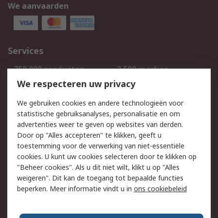
We aanvaarden
Services
750.000 producten
2.500 merken
Bestellen
Inkoopoplossingen
We respecteren uw privacy
Retouren
Technisch advies
We gebruiken cookies en andere technologieën voor
Track & Trace
statistische gebruiksanalyses, personalisatie en om
advertenties weer te geven op websites van derden.
Wettelijk
Door op "Alles accepteren" te klikken, geeft u
toestemming voor de verwerking van niet-essentiële
Cookiebeleid
Email veiligheid
cookies. U kunt uw cookies selecteren door te klikken op
Privacybeleid
Websitevoorwaarden
"Beheer cookies". Als u dit niet wilt, klikt u op "Alles
weigeren". Dit kan de toegang tot bepaalde functies
Algemene
beperken. Meer informatie vindt u in
ons cookiebeleid
verkoopvoorwaarden
Over RS