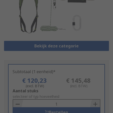
Bekijk deze categorie
Subtotaal (1 eenheid)*
€ 120,23
€ 145,48
(excl. BTW)
(incl. BTW)
Add
Aantal stuks
to
selecteer of typ hoeveelheid
Basket
Bestellen