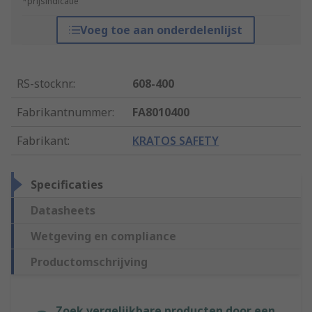
*prijsindicatie
Voeg toe aan onderdelenlijst
RS-stocknr.
:
608-400
Fabrikantnummer
:
FA8010400
Fabrikant
:
KRATOS SAFETY
Specificaties
Datasheets
Wetgeving en compliance
Productomschrijving
Zoek vergelijkbare producten door een