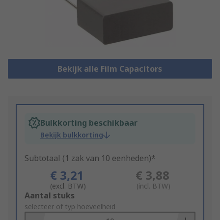
Bekijk alle Film Capacitors
Bulkkorting beschikbaar
Bekijk bulkkorting
Subtotaal (1 zak van 10 eenheden)*
€ 3,21
€ 3,88
(excl. BTW)
(incl. BTW)
Add
Aantal stuks
to
selecteer of typ hoeveelheid
Basket