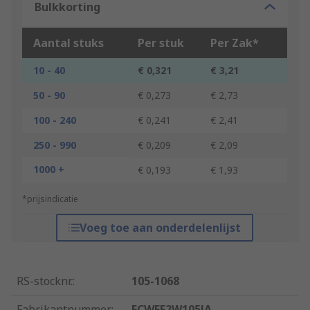
Bulkkorting
Aantal stuks
Per stuk
Per Zak*
10 - 40
€ 0,321
€ 3,21
50 - 90
€ 0,273
€ 2,73
100 - 240
€ 0,241
€ 2,41
250 - 990
€ 0,209
€ 2,09
1000 +
€ 0,193
€ 1,93
*prijsindicatie
Voeg toe aan onderdelenlijst
RS-stocknr.
:
105-1068
Fabrikantnummer
:
ECWFE2W105JA