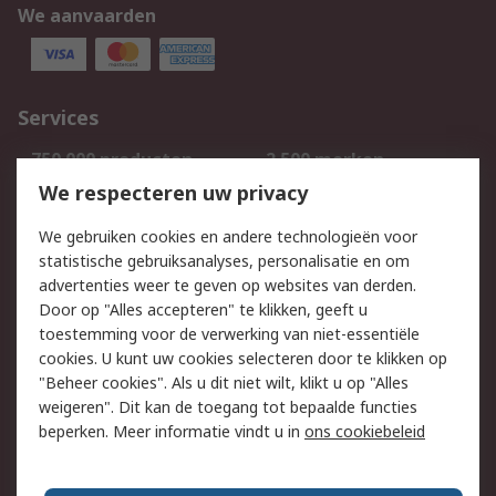
We aanvaarden
Services
750.000 producten
2.500 merken
Bestellen
Inkoopoplossingen
We respecteren uw privacy
Retouren
Technisch advies
We gebruiken cookies en andere technologieën voor
Track & Trace
statistische gebruiksanalyses, personalisatie en om
advertenties weer te geven op websites van derden.
Wettelijk
Door op "Alles accepteren" te klikken, geeft u
toestemming voor de verwerking van niet-essentiële
Cookiebeleid
Email veiligheid
cookies. U kunt uw cookies selecteren door te klikken op
Privacybeleid
Websitevoorwaarden
"Beheer cookies". Als u dit niet wilt, klikt u op "Alles
weigeren". Dit kan de toegang tot bepaalde functies
Algemene
beperken. Meer informatie vindt u in
ons cookiebeleid
verkoopvoorwaarden
Over RS