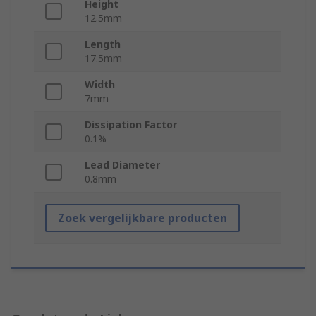
Height
12.5mm
Length
17.5mm
Width
7mm
Dissipation Factor
0.1%
Lead Diameter
0.8mm
Zoek vergelijkbare producten