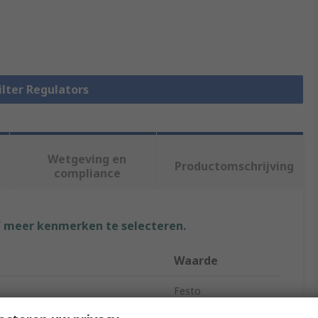
Filter Regulators
Wetgeving en
Productomschrijving
compliance
f meer kenmerken te selecteren.
Waarde
Festo