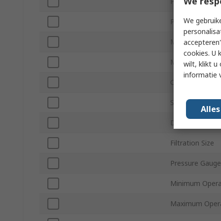
We resp
Product Type
We gebruike
Port Size
personalisa
Maximum Opera
accepteren"
cookies. U 
Maximum Flow
wilt, klikt
informatie 
Connection Thr
Series
Alle
Drain Type
Filtration Size
Pressure Gauge
Minimum Opera
Maximum Opera