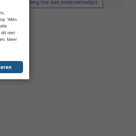
Voeg toe aan onderdelenlijst
es,
op "Alles
iële
dit niet
ken. Meer
geren