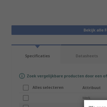
Bekijk alle 
Specificaties
Datasheets
Zoek vergelijkbare producten door een o
Alles selecteren
Attribuut
Merk