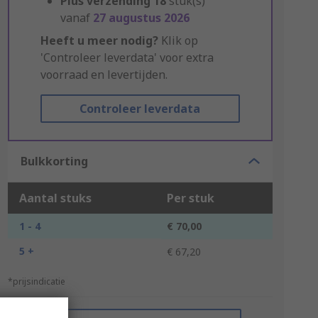
Plus verzending
18
stuk(s)
vanaf
27 augustus 2026
Heeft u meer nodig?
Klik op
'Controleer leverdata' voor extra
voorraad en levertijden.
Controleer leverdata
Bulkkorting
Aantal stuks
Per stuk
1 - 4
€ 70,00
5 +
€ 67,20
*prijsindicatie