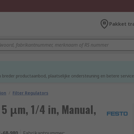
Pakket tr
d
 breder productaanbod, plaatselijke ondersteuning en betere service
ion
/
Filter Regulators
 5 μm, 1/4 in, Manual,
1-68-980
Fabrikantnummer
: