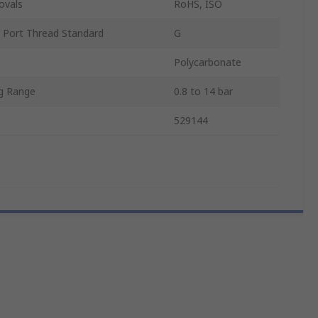
ovals
RoHS, ISO
 Port Thread Standard
G
Polycarbonate
ng Range
0.8 to 14 bar
529144