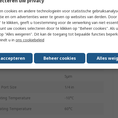
ecteren uw privacy
Filter Regulator
n cookies en andere technologieën voor statistische gebruiksanalys
1/4 in
tie en om advertenties weer te geven op websites van derden. Door 
ting Pressure
14 bar
 te klikken, geeft u toestemming voor de verwerking van niet-essent
kunt uw cookies selecteren door te klikken op "Beheer cookies". Als u 
 Rate
1500L/min
 u op "Alles weigeren". Dit kan de toegang tot bepaalde functies beper
vindt u in
ons cookiebeleid
ead Standard
G
MS4
s accepteren
Beheer cookies
Alles wei
Manual
5μm
 Port Size
1/4 in
ting Temperature
-10°C
ting Temperature
60°C