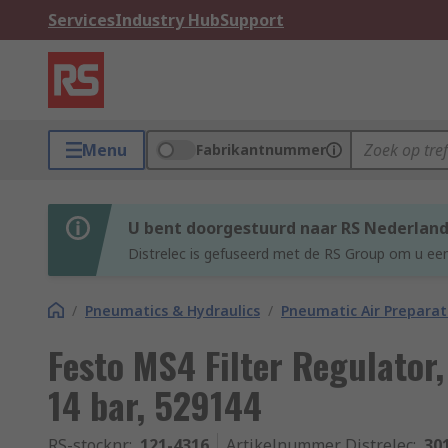
Services
Industry Hub
Support
Menu
Fabrikantnummer
U bent doorgestuurd naar RS Nederlan
Distrelec is gefuseerd met de RS Group om u een
/
Pneumatics & Hydraulics
/
Pneumatic Air Preparat
Festo MS4 Filter Regulator,
14 bar, 529144
RS-stocknr.
:
121-4316
Artikelnummer Distrelec
:
30