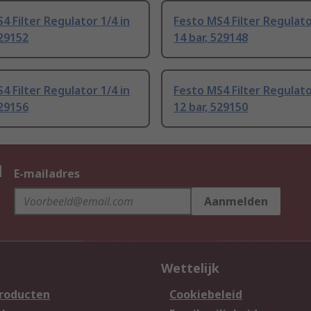
4 Filter Regulator 1/4 in
Festo MS4 Filter Regulato
529152
14 bar, 529148
4 Filter Regulator 1/4 in
Festo MS4 Filter Regulato
529156
12 bar, 529150
n
E-mailadres
Aanmelden
Wettelijk
producten
Cookiebeleid