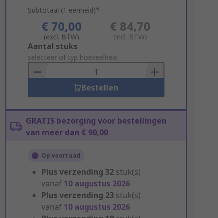
Subtotaal (1 eenheid)*
€ 70,00
€ 84,70
(excl. BTW)
(incl. BTW)
Add
Aantal stuks
to
selecteer of typ hoeveelheid
Basket
Bestellen
GRATIS bezorging voor bestellingen
van meer dan € 90,00
Op voorraad
Plus verzending
32
stuk(s)
vanaf
10 augustus 2026
Plus verzending
23
stuk(s)
vanaf
10 augustus 2026