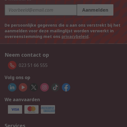
Aanmelden
De persoonlijke gegevens die u aan ons verstrekt bij het
aanmelden voor deze mailinglijst worden verwerkt in
overeenstemming met ons
privacybeleid
.
Neem contact op
023 51 66 555
Volg ons op
We aanvaarden
Services