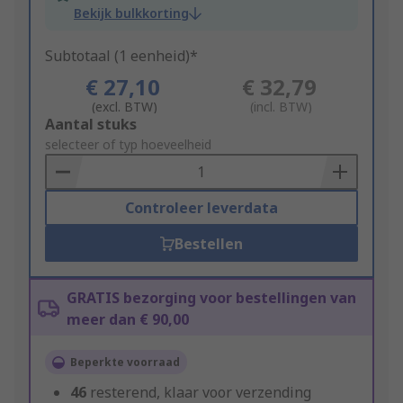
Bekijk bulkkorting
Subtotaal (1 eenheid)*
€ 27,10
€ 32,79
(excl. BTW)
(incl. BTW)
Add
Aantal stuks
to
selecteer of typ hoeveelheid
Basket
Controleer leverdata
Bestellen
GRATIS bezorging voor bestellingen van
meer dan € 90,00
Beperkte voorraad
46
resterend, klaar voor verzending