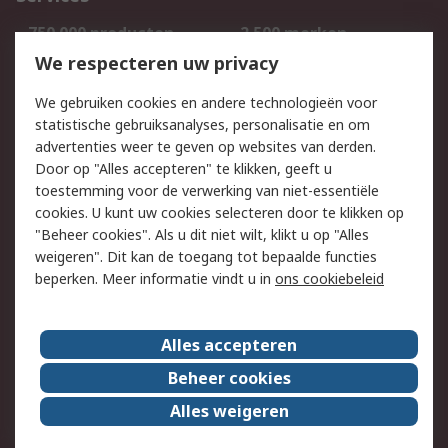
750.000 producten
2.500 merken
Bestellen
Inkoopoplossingen
We respecteren uw privacy
Retouren
Technisch advies
We gebruiken cookies en andere technologieën voor
Track & Trace
statistische gebruiksanalyses, personalisatie en om
advertenties weer te geven op websites van derden.
Wettelijk
Door op "Alles accepteren" te klikken, geeft u
toestemming voor de verwerking van niet-essentiële
Cookiebeleid
Email veiligheid
cookies. U kunt uw cookies selecteren door te klikken op
Privacybeleid
Websitevoorwaarden
"Beheer cookies". Als u dit niet wilt, klikt u op "Alles
weigeren". Dit kan de toegang tot bepaalde functies
Algemene
beperken. Meer informatie vindt u in
ons cookiebeleid
verkoopvoorwaarden
Over RS
Alles accepteren
RS Group
Over ons
Beheer cookies
RS wereldwijd
Werken bij RS
Alles weigeren
ESG