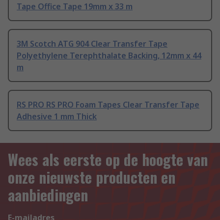
Tape Office Tape 19mm x 33 m
3M Scotch ATG 904 Clear Transfer Tape
Polyethylene Terephthalate Backing, 12mm x 44
m
RS PRO RS PRO Foam Tapes Clear Transfer Tape
Adhesive 1 mm Thick
Wees als eerste op de hoogte van
onze nieuwste producten en
aanbiedingen
E-mailadres