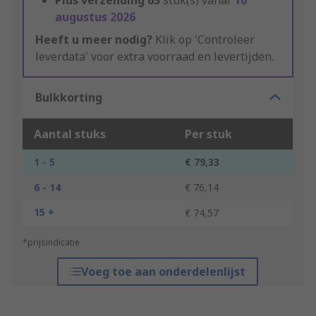
Plus verzending
63
stuk(s) vanaf
10
augustus 2026
Heeft u meer nodig?
Klik op 'Controleer
leverdata' voor extra voorraad en levertijden.
Bulkkorting
Aantal stuks
Per stuk
1 - 5
€ 79,33
6 - 14
€ 76,14
15 +
€ 74,57
*prijsindicatie
Voeg toe aan onderdelenlijst