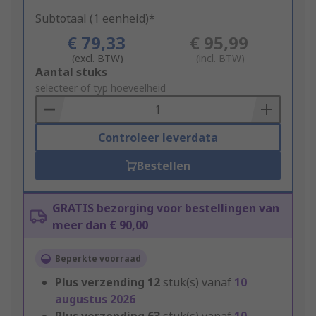
Subtotaal (1 eenheid)*
€ 79,33
€ 95,99
(excl. BTW)
(incl. BTW)
Add
Aantal stuks
to
selecteer of typ hoeveelheid
Basket
Controleer leverdata
Bestellen
GRATIS bezorging voor bestellingen van
meer dan € 90,00
Beperkte voorraad
Plus verzending
12
stuk(s) vanaf
10
augustus 2026