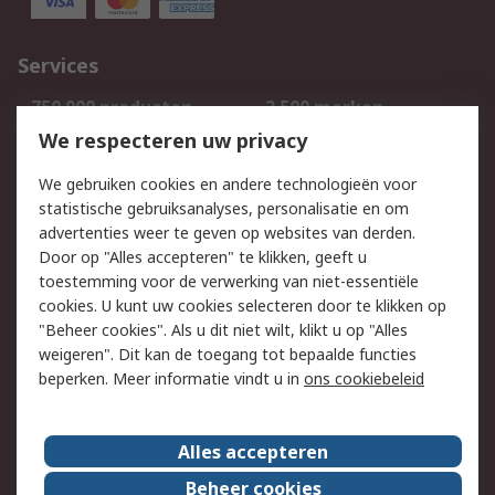
Services
750.000 producten
2.500 merken
Bestellen
Inkoopoplossingen
We respecteren uw privacy
Retouren
Technisch advies
We gebruiken cookies en andere technologieën voor
Track & Trace
statistische gebruiksanalyses, personalisatie en om
advertenties weer te geven op websites van derden.
Wettelijk
Door op "Alles accepteren" te klikken, geeft u
toestemming voor de verwerking van niet-essentiële
Cookiebeleid
Email veiligheid
cookies. U kunt uw cookies selecteren door te klikken op
Privacybeleid
Websitevoorwaarden
"Beheer cookies". Als u dit niet wilt, klikt u op "Alles
weigeren". Dit kan de toegang tot bepaalde functies
Algemene
beperken. Meer informatie vindt u in
ons cookiebeleid
verkoopvoorwaarden
Over RS
Alles accepteren
RS Group
Over ons
Beheer cookies