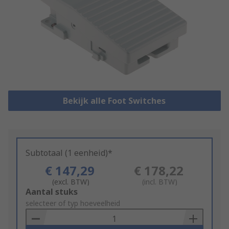
Bekijk alle Foot Switches
Subtotaal (1 eenheid)*
€ 147,29
€ 178,22
(excl. BTW)
(incl. BTW)
Add
Aantal stuks
to
selecteer of typ hoeveelheid
Basket