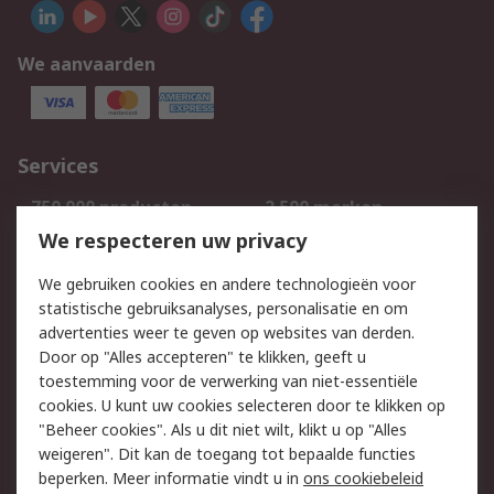
We aanvaarden
Services
750.000 producten
2.500 merken
Bestellen
Inkoopoplossingen
We respecteren uw privacy
Retouren
Technisch advies
We gebruiken cookies en andere technologieën voor
Track & Trace
statistische gebruiksanalyses, personalisatie en om
advertenties weer te geven op websites van derden.
Wettelijk
Door op "Alles accepteren" te klikken, geeft u
toestemming voor de verwerking van niet-essentiële
Cookiebeleid
Email veiligheid
cookies. U kunt uw cookies selecteren door te klikken op
Privacybeleid
Websitevoorwaarden
"Beheer cookies". Als u dit niet wilt, klikt u op "Alles
weigeren". Dit kan de toegang tot bepaalde functies
Algemene
beperken. Meer informatie vindt u in
ons cookiebeleid
verkoopvoorwaarden